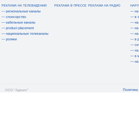
РЕКЛАМА НА ТЕЛЕВИДЕНИИ
РЕКЛАМА В ПРЕССЕ
РЕКЛАМА НА РАДИО
НАРУ
— региональные каналы
— на
— спонсорство
— в 
— кабельные каналы
— на
— product placement
— на
— национальные телеканалы
— на
— ролики
— в 
— си
— на
— в 
— на
Политика 
ООО "Адванс"