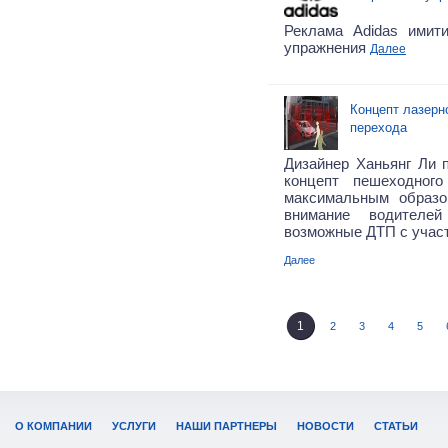
Реклама Adidas имит
упражнения
Далее
Концепт лазерн
перехода
Дизайнер Ханьянг Ли
концепт пешеходного
максимальным образо
внимание водителе
возможные ДТП с учас
Далее
1
2
3
4
5
О КОМПАНИИ
УСЛУГИ
НАШИ ПАРТНЕРЫ
НОВОСТИ
СТАТЬИ