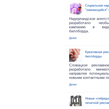
Социальная нар
"заикающийся"
Нидерландское агентст
разработало необ
кампанию в виде
биллборда.
Далее
Креативная рек
биллборды
Словацкое рекламно
разработало миниа
направляя потенциал
новыми контактными лин
Далее
Новые «гибридн
печатной рекла