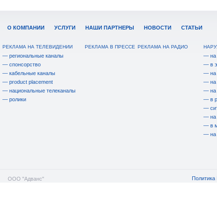
О КОМПАНИИ
УСЛУГИ
НАШИ ПАРТНЕРЫ
НОВОСТИ
СТАТЬИ
РЕКЛАМА НА ТЕЛЕВИДЕНИИ
РЕКЛАМА В ПРЕССЕ
РЕКЛАМА НА РАДИО
НАРУ
— региональные каналы
— на
— спонсорство
— в 
— кабельные каналы
— на
— product placement
— на
— национальные телеканалы
— на
— ролики
— в 
— си
— на
— в 
— на
Политика 
ООО "Адванс"