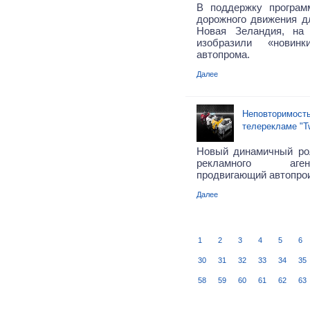
В поддержку програм
дорожного движения дл
Новая Зеландия, на
изобразили «новинк
автопрома.
Далее
Неповторимость
телерекламе "T
Новый динамичный ро
рекламного аген
продвигающий автопро
Далее
1
2
3
4
5
6
30
31
32
33
34
35
58
59
60
61
62
63