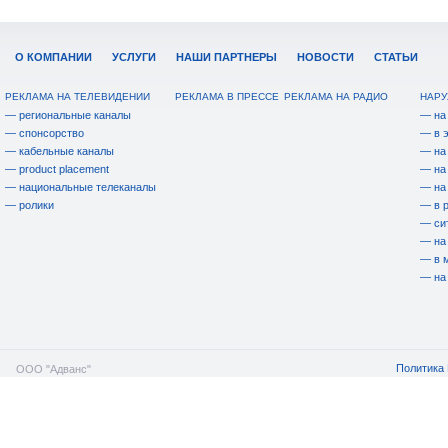
О КОМПАНИИ
УСЛУГИ
НАШИ ПАРТНЕРЫ
НОВОСТИ
СТАТЬИ
РЕКЛАМА НА ТЕЛЕВИДЕНИИ
РЕКЛАМА В ПРЕССЕ
РЕКЛАМА НА РАДИО
НАРУ
— региональные каналы
— на
— спонсорство
— в 
— кабельные каналы
— на
— product placement
— на
— национальные телеканалы
— на
— ролики
— в 
— си
— на
— в 
— на
Политика 
ООО "Адванс"