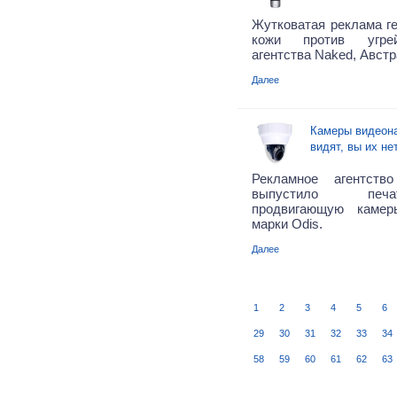
Жутковатая реклама г
кожи против угре
агентства Naked, Австр
Далее
Камеры видеона
видят, вы их не
Рекламное агентств
выпустило печа
продвигающую камер
марки Odis.
Далее
1
2
3
4
5
6
29
30
31
32
33
34
58
59
60
61
62
63