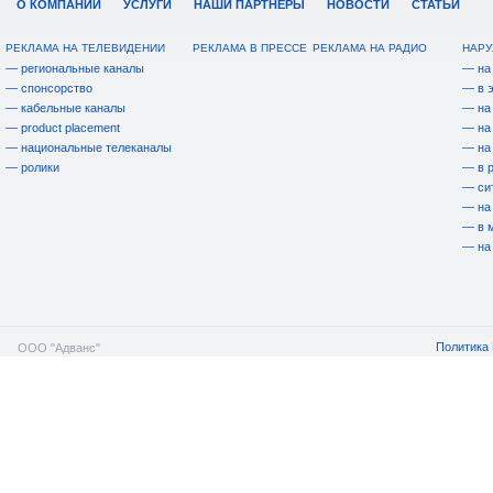
О КОМПАНИИ
УСЛУГИ
НАШИ ПАРТНЕРЫ
НОВОСТИ
СТАТЬИ
РЕКЛАМА НА ТЕЛЕВИДЕНИИ
РЕКЛАМА В ПРЕССЕ
РЕКЛАМА НА РАДИО
НАРУ
— региональные каналы
— на
— спонсорство
— в 
— кабельные каналы
— на
— product placement
— на
— национальные телеканалы
— на
— ролики
— в 
— си
— на
— в 
— на
Политика 
ООО "Адванс"