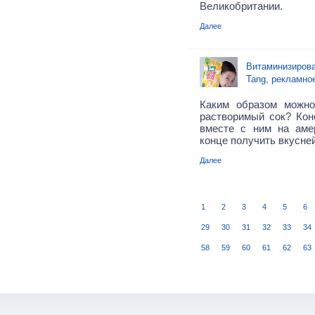
Великобритании.
Далее
Витаминизирова
Tang, рекламно
Каким образом можн
растворимый сок? Кон
вместе с ним на аме
конце получить вкусне
Далее
1
2
3
4
5
6
29
30
31
32
33
34
58
59
60
61
62
63