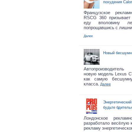
похудения Calori
Французское реклам
RSCG 360
призывает
еду вполовину л
попрощавшись с лишни
Далее
Новый бесшумн
Автопроизводитель
новую модель Lexus CT
как самую бесшумн
класса.
Далее
Энергетический 
будьте бдитель
Лондонское реклам
разработало весёлую 
рекламу энергетическог