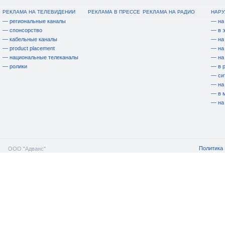
РЕКЛАМА НА ТЕЛЕВИДЕНИИ
РЕКЛАМА В ПРЕССЕ
РЕКЛАМА НА РАДИО
НАРУ
— региональные каналы
— на
— спонсорство
— в 
— кабельные каналы
— на
— product placement
— на
— национальные телеканалы
— на
— ролики
— в 
— си
— на
— в 
— на
Политика 
ООО "Адванс"