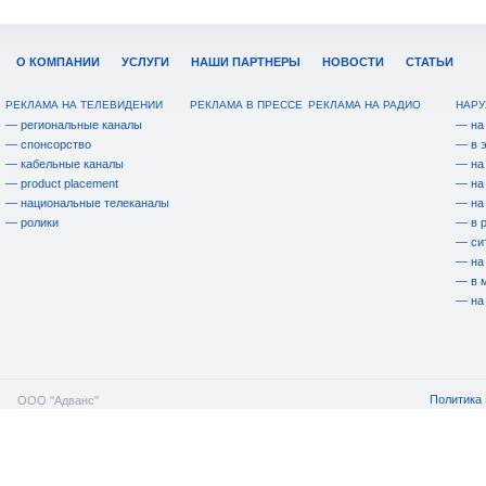
О КОМПАНИИ
УСЛУГИ
НАШИ ПАРТНЕРЫ
НОВОСТИ
СТАТЬИ
РЕКЛАМА НА ТЕЛЕВИДЕНИИ
РЕКЛАМА В ПРЕССЕ
РЕКЛАМА НА РАДИО
НАРУ
— региональные каналы
— на
— спонсорство
— в 
— кабельные каналы
— на
— product placement
— на
— национальные телеканалы
— на
— ролики
— в 
— си
— на
— в 
— на
Политика 
ООО "Адванс"