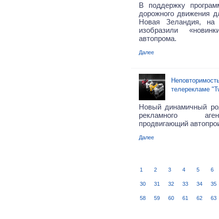
В поддержку програм
дорожного движения дл
Новая Зеландия, на
изобразили «новинк
автопрома.
Далее
Неповторимость
телерекламе "T
Новый динамичный ро
рекламного аген
продвигающий автопро
Далее
1
2
3
4
5
6
30
31
32
33
34
35
58
59
60
61
62
63