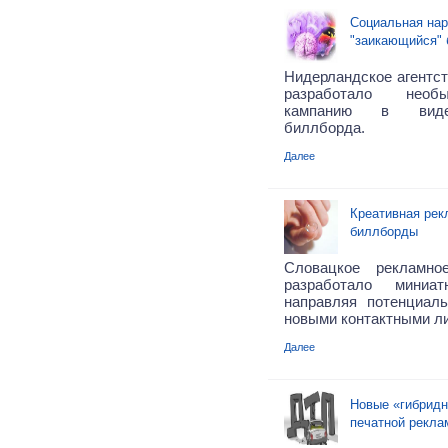
Социальная нар
"заикающийся"
Нидерландское агентст
разработало необ
кампанию в виде
биллборда.
Далее
Креативная рек
биллборды
Словацкое рекламно
разработало миниа
направляя потенциал
новыми контактными лин
Далее
Новые «гибридн
печатной рекла