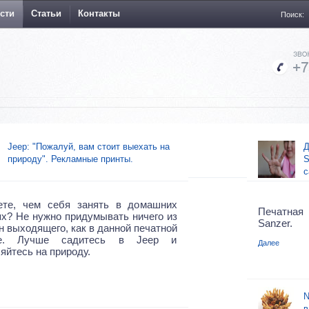
сти
Статьи
Контакты
Поиск:
Jeep: "Пожалуй, вам стоит выехать на
Д
природу". Рекламные принты.
S
с
ете, чем себя занять в домашних
Печатная
х? Не нужно придумывать ничего из
Sanzer.
н выходящего, как в данной печатной
ме. Лучше садитесь в Jeep и
Далее
яйтесь на природу.
N
в