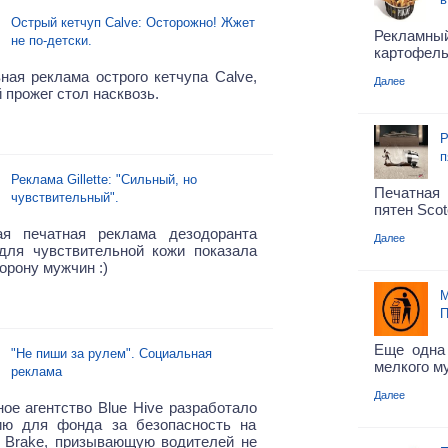
Острый кетчуп Calve: Осторожно! Жжет
Рекламн
не по-детски.
картофель 
ная реклама острого кетчупа Calve,
Далее
 прожег стол насквозь.
Р
п
Реклама Gillette: "Сильный, но
Печатна
чувствительный".
пятен Scot
ая печатная реклама дезодоранта
Далее
e для чувствительной кожи показала
орону мужчин :)
М
П
Еще одна 
"Не пиши за рулем". Социальная
мелкого му
реклама
Далее
ое агентство Blue Hive разработало
ию для фонда за безопасность на
х Brake, призывающую водителей не