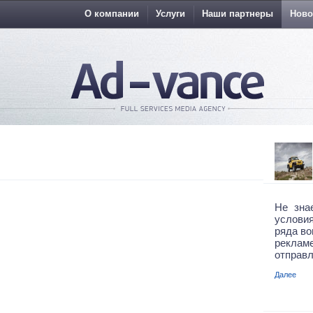
О компании
Услуги
Наши партнеры
Ново
Не зна
условия
ряда во
рекла
отправл
Далее