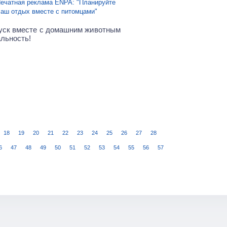
ечатная реклама ENPA: "Планируйте
аш отдых вместе с питомцами"
уск вместе с домашним животным
альность!
18
19
20
21
22
23
24
25
26
27
28
6
47
48
49
50
51
52
53
54
55
56
57