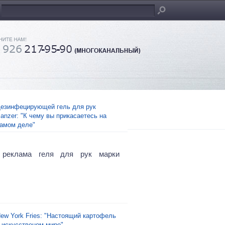
езинфецирующей гель для рук
anzer: "К чему вы прикасаетесь на
амом деле"
 реклама геля для рук марки
ew York Fries: "Настоящий картофель
 искусственом мире"