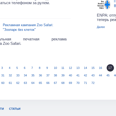
П
аться телефоном за рулем.
В
ENPA: отп
теперь ре
Рекламная кампания Zoo Safari:
Далее
"Зоопарк без клеток"
нальная печатная реклама
 Zoo Safari.
17
3
4
5
6
7
8
9
10
11
12
13
14
15
16
31
32
33
34
35
36
37
38
39
40
41
42
43
44
45
4
60
61
62
63
64
65
66
67
68
69
70
71
72
ТИ
СТАТЬИ