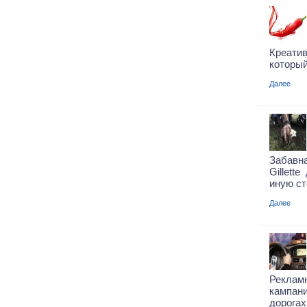
Креатив
который
Далее
Забавн
Gillett
иную ст
Далее
Рекламн
кампан
дорога