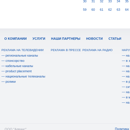
30
31
32
33
34
35
59
60
61
62
63
64
О КОМПАНИИ
УСЛУГИ
НАШИ ПАРТНЕРЫ
НОВОСТИ
СТАТЬИ
РЕКЛАМА НА ТЕЛЕВИДЕНИИ
РЕКЛАМА В ПРЕССЕ
РЕКЛАМА НА РАДИО
НАРУ
— региональные каналы
— на
— спонсорство
— в 
— кабельные каналы
— на
— product placement
— на
— национальные телеканалы
— на
— ролики
— в 
— си
— на
— в 
— на
Политика 
ООО "Адванс"