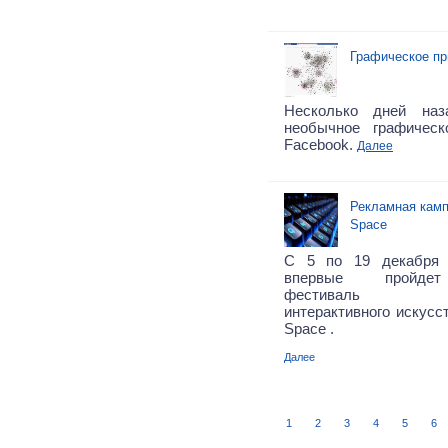
Графическое пр
Несколько дней на
необычное графичес
Facebook.
Далее
Рекламная камп
Space
С 5 по 19 декабря 
впервые пройдет
фестиваль ауди
интерактивного искусст
Space .
Далее
1
2
3
4
5
6