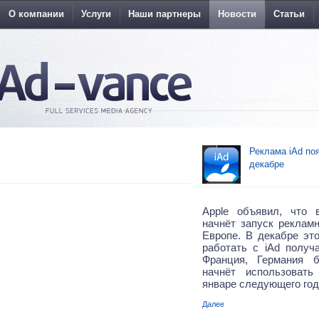
О компании
Услуги
Наши партнеры
Новости
Статьи
Реклама iAd по
декабре
Apple объявил, что
начнёт запуск реклам
Европе. В декабре это
работать с iAd получ
Франция, Германия 
начнёт использоват
январе следующего год
Далее