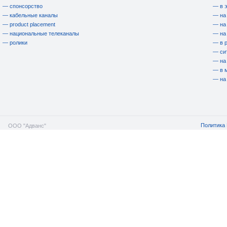
— спонсорство
— в 
— кабельные каналы
— на
— product placement
— на
— национальные телеканалы
— на
— ролики
— в 
— си
— на
— в 
— на
Политика 
ООО "Адванс"