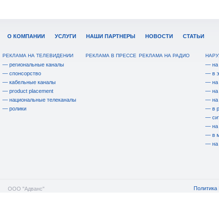
О КОМПАНИИ
УСЛУГИ
НАШИ ПАРТНЕРЫ
НОВОСТИ
СТАТЬИ
РЕКЛАМА НА ТЕЛЕВИДЕНИИ
РЕКЛАМА В ПРЕССЕ
РЕКЛАМА НА РАДИО
НАРУ
— региональные каналы
— на
— спонсорство
— в 
— кабельные каналы
— на
— product placement
— на
— национальные телеканалы
— на
— ролики
— в 
— си
— на
— в 
— на
Политика 
ООО "Адванс"