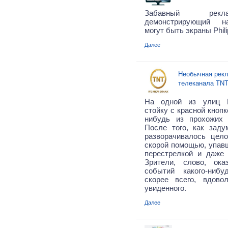
Забавный рекл
демонстрирующий н
могут быть экраны Phili
Далее
Необычная рек
телеканала TN
На одной из улиц Б
стойку с красной кнопк
нибудь из прохожих
После того, как заду
разворачивалось цел
скорой помощью, упав
перестрелкой и даже 
Зрители, слово, ок
событий какого-нибу
скорее всего, вдово
увиденного.
Далее