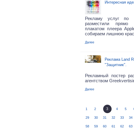
Интересная иде
Рекламу услуг по п
разместили прямо 
плакатом плеера Appl
собираем лишнюю крас
Далее
Реклама Land Ro
"Защитник".
Рекламный постер ра
агентством Greekvertisi
Далее
3
1
2
4
5
29
30
31
32
33
34
58
59
60
61
62
63