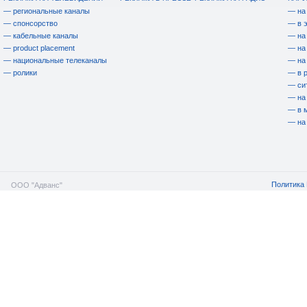
— региональные каналы
— на
— спонсорство
— в 
— кабельные каналы
— на
— product placement
— на
— национальные телеканалы
— на
— ролики
— в 
— си
— на
— в 
— на
Политика 
ООО "Адванс"