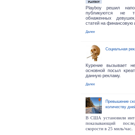
Playboy решил нап
публикуются не т
обнаженных девуше
статей на финансовую 
Далее
Социальная рек
Курение вызывает н
основной посыл креа
данную рекламу.
Далее
Превышение ско
количеству дне
В США установили инте
показывающий после
скорости в 25 миль/час.