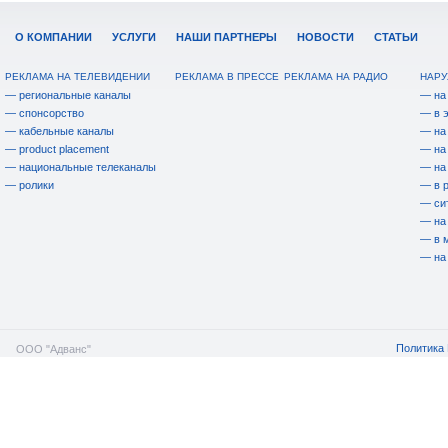
О КОМПАНИИ
УСЛУГИ
НАШИ ПАРТНЕРЫ
НОВОСТИ
СТАТЬИ
РЕКЛАМА НА ТЕЛЕВИДЕНИИ
РЕКЛАМА В ПРЕССЕ
РЕКЛАМА НА РАДИО
НАРУ
— региональные каналы
— на
— спонсорство
— в 
— кабельные каналы
— на
— product placement
— на
— национальные телеканалы
— на
— ролики
— в 
— си
— на
— в 
— на
Политика 
ООО "Адванс"