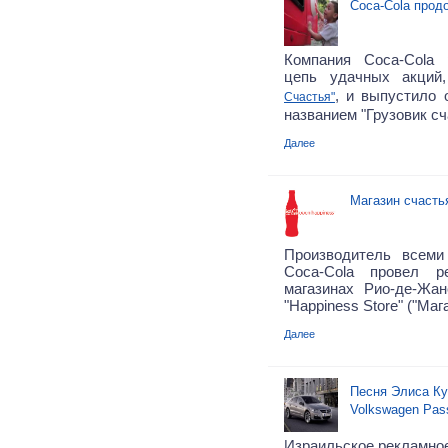
Coca-Cola прод
Компания Coca-Cola
цепь удачных акций
, и выпустило 
Счастья"
названием "Грузовик сч
Далее
Магазин счасть
Производитель всеми
Coca-Cola провел 
магазинах Рио-де-Жа
"Happiness Store" ("Маг
Далее
Песня Элиса Ку
Volkswagen Pas
Израильское рекламное