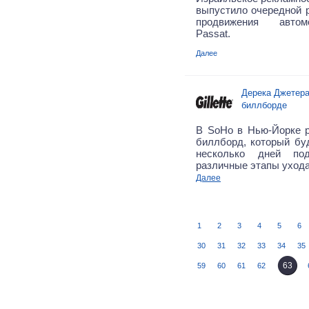
выпустило очередной 
продвижения автом
Passat.
Далее
Дерека Джетера
биллборде
В SoHo в Нью-Йорке 
биллборд, который бу
несколько дней под
различные этапы ухода
Далее
1
2
3
4
5
6
30
31
32
33
34
35
63
59
60
61
62