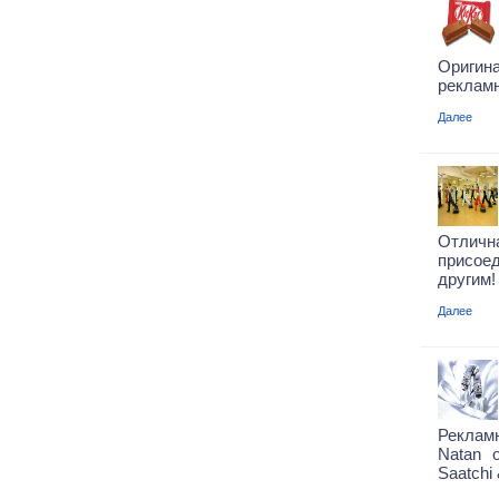
Оригина
рекламн
Далее
Отли
присое
другим
Далее
Реклам
Natan 
Saatchi 