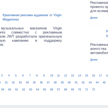
Рекламно
провело о
для всеми
Креативная реклама аудиокниг от Virgin
Далее
Megastores
музыкальных магазинов Virgin
Р
tores совместно с рекламным
б
твом JWT разработали оригинальную
мную кампанию в поддержку
иг.
Рекламн
агентств
автомобили
Далее
3
4
5
6
7
8
9
10
11
12
13
14
15
16
17
1
0
31
32
33
34
35
36
37
38
39
40
41
42
43
44
45
59
60
61
62
63
64
65
66
67
68
69
70
71
72