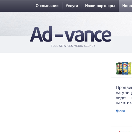
О компании
Услуги
Наши партнеры
Ново
Продви
на улиц
виде ш
пакетик
Далее