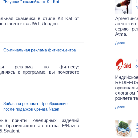
"Вкусная" скамейка от Kit Kat
П
п
льная скамейка в стиле Kit Kat от
Арген
ого агентства JWT, Лондон.
агентств
серию ре
Atma.
Далее
Оригинальная реклама фитнес-центра
Н
о
чная реклама по фитнесу:
диняясь к программе, вы помогаете
!
Индийс
REDIFFUS
оригина
слоганом 
роняете т
Забавная реклама: Преображение
Далее
после подарков бренда Natan
ные принты ювелирных изделий
Э
от бразильского агентства F/Nazca
С
& Saatchi.