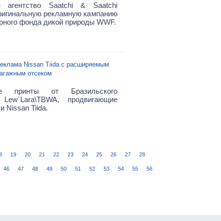
е агентство Saatchi & Saatchi
ригинальную рекламную кампанию
рного фонда дикой природы WWF.
еклама Nissan Tiida с расширяемым
агажным отсеком
ые принты от Бразильского
а Lew´Lara\TBWA, продвигающие
 Nissan Tiida.
8
19
20
21
22
23
24
25
26
27
28
46
47
48
49
50
51
52
53
54
55
56