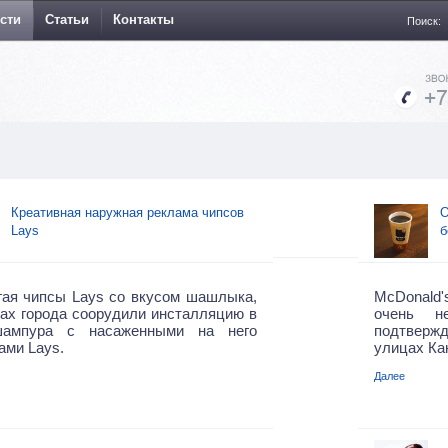
сти
Статьи
Контакты
Поиск:
Креативная наружная реклама чипсов
О
Lays
б
гая чипсы Lays со вкусом шашлыка,
McDonald
ах города соорудили инсталляцию в
очень н
ампура с насаженными на него
подтвержд
ами Lays.
улицах Ка
Далее