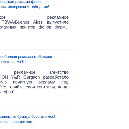
ечатная реклама фенов:
арикмахерская у тебя дома!
тинское рекламное
о TBWA\Buenos Aires выпустило
кламных принтов фенов фирмы
еобычная реклама мобильного
ператора AirTel
кое рекламное агентство
ION Y&R Gurgaon разработало
льную печатную рекламу под
"Не теряйте свои контакты, когда
елефон".
кономьте бумагу, берегите лес!
оциальная реклама