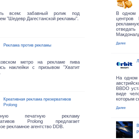
еть всем: забавный ролик под
В одном 
ем "Шедевр Дагестанской рекламы".
центров
рекламную
отведа
Макдоналд
Далее
Реклама против рекламы
Л
овском метро на рекламе пива
ись наклейки с призывом "Хватит
.
На одном
австрийс
BBDO уста
виде чел
которым с
Креативная реклама презервативов
Prolong
Далее
ычную печатную рекламу
рвативов Prolong предлагает
В
ое рекламное агентство DDB.
р