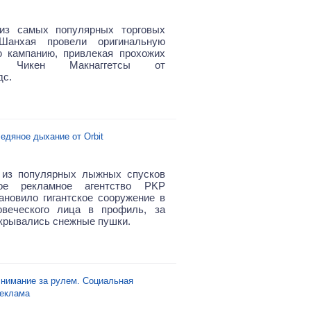
из самых
популярных
торговых
Шанхая провели оригинальную
 кампанию, привлекая прохожих
ть Чикен Макнаггетсы от
с.
едяное дыхание от Orbit
 из популярных лыжных спусков
кое рекламное агентство PKP
новило гигантское сооружение в
овеческого лица в профиль, за
крывались снежные пушки.
нимание за рулем. Социальная
еклама