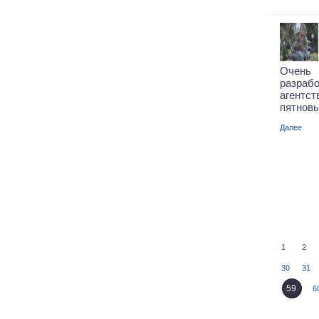
Очень
разра
агент
пятновы
Далее
1
2
30
31
59
6