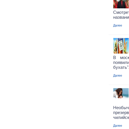
Смотр
названи
Далее
В моск
появил
бухать"
Далее
Необ
презе
чилийск
Далее