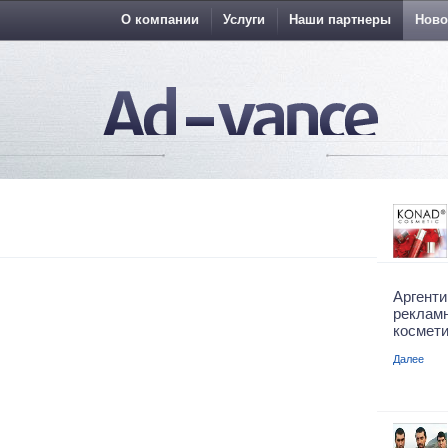
О компании
Услуги
Наши партнеры
Ново
Аргент
рекла
космети
Далее