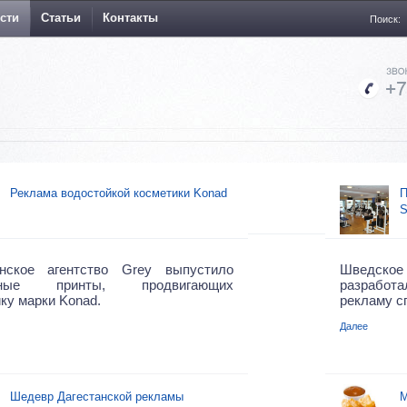
сти
Статьи
Контакты
Поиск:
Реклама водостойкой косметики Konad
П
S
инское агентство Grey выпустило
Шведское
мные принты, продвигающих
разработ
ку марки Konad.
рекламу с
Далее
Шедевр Дагестанской рекламы
М