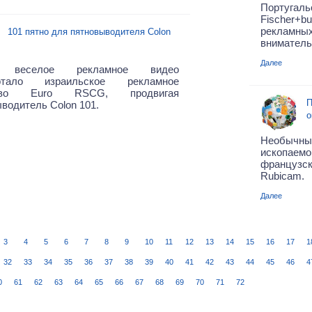
Португа
Fischer+b
рекламны
101 пятно для пятновыводителя Colon
вниматель
Далее
 веселое рекламное видео
ботало израильское рекламное
ство Euro RSCG, продвигая
П
водитель Colon 101.
о
Необычны
ископа
французск
Rubicam.
Далее
3
4
5
6
7
8
9
10
11
12
13
14
15
16
17
1
32
33
34
35
36
37
38
39
40
41
42
43
44
45
46
4
0
61
62
63
64
65
66
67
68
69
70
71
72