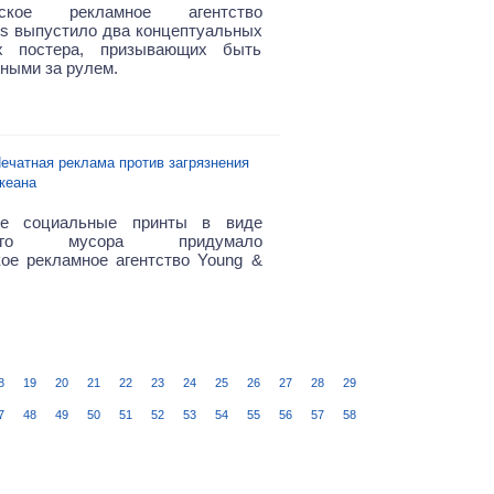
льское рекламное агентство
us выпустило два концептуальных
х постера, призывающих быть
ными за рулем.
ечатная реклама против загрязнения
кеана
е социальные принты в виде
емого мусора придумало
ое рекламное агентство Young &
8
19
20
21
22
23
24
25
26
27
28
29
7
48
49
50
51
52
53
54
55
56
57
58