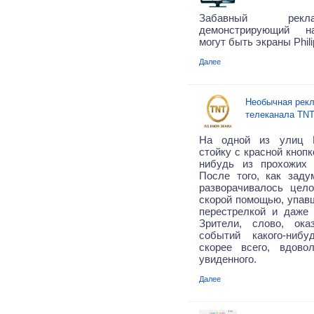
Забавный рекл
демонстрирующий н
могут быть экраны Phili
Далее
Необычная рек
телеканала TN
На одной из улиц Б
стойку с красной кнопк
нибудь из прохожих
После того, как заду
разворачивалось цел
скорой помощью, упав
перестрелкой и даже 
Зрители, слово, ок
событий какого-нибу
скорее всего, вдово
увиденного.
Далее