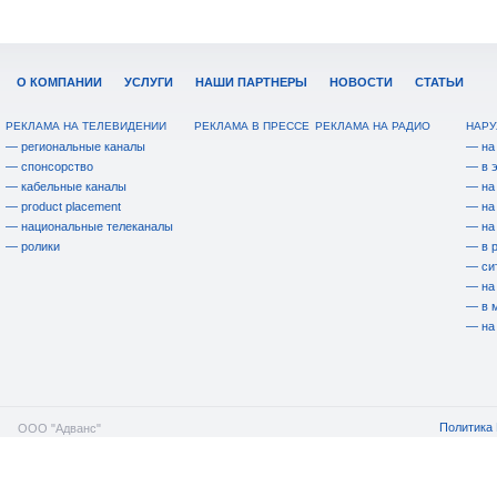
О КОМПАНИИ
УСЛУГИ
НАШИ ПАРТНЕРЫ
НОВОСТИ
СТАТЬИ
РЕКЛАМА НА ТЕЛЕВИДЕНИИ
РЕКЛАМА В ПРЕССЕ
РЕКЛАМА НА РАДИО
НАРУ
— региональные каналы
— на
— спонсорство
— в 
— кабельные каналы
— на
— product placement
— на
— национальные телеканалы
— на
— ролики
— в 
— си
— на
— в 
— на
Политика 
ООО "Адванс"