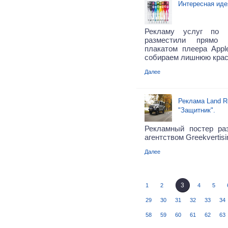
Интересная иде
Рекламу услуг по п
разместили прямо 
плакатом плеера Appl
собираем лишнюю крас
Далее
Реклама Land Ro
"Защитник".
Рекламный постер ра
агентством Greekvertisi
Далее
3
1
2
4
5
29
30
31
32
33
34
58
59
60
61
62
63