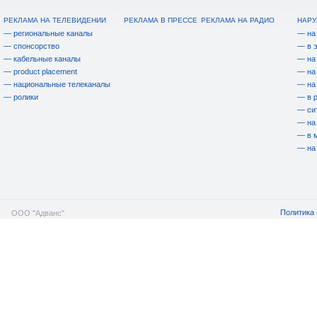
РЕКЛАМА НА ТЕЛЕВИДЕНИИ
РЕКЛАМА В ПРЕССЕ
РЕКЛАМА НА РАДИО
НАРУ
— региональные каналы
— на
— спонсорство
— в 
— кабельные каналы
— на
— product placement
— на
— национальные телеканалы
— на
— ролики
— в 
— си
— на
— в 
— на
Политика 
ООО "Адванс"