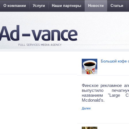
О компании
Услуги
Наши партнеры
Новости
Статьи
Большой кофе 
Финское рекламное аге
выпустило печат
названием "Large C
Mcdonald's.
Далее