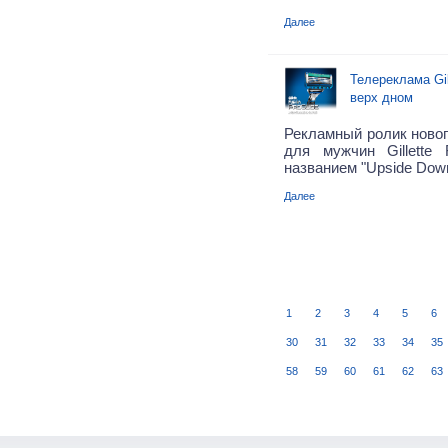
Далее
Телереклама Gill
верх дном
Рекламный ролик новог
для мужчин Gillette 
названием "Upside Down
Далее
1
2
3
4
5
6
30
31
32
33
34
35
58
59
60
61
62
63