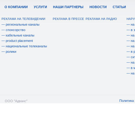
О КОМПАНИИ
УСЛУГИ
НАШИ ПАРТНЕРЫ
НОВОСТИ
СТАТЬИ
РЕКЛАМА НА ТЕЛЕВИДЕНИИ
РЕКЛАМА В ПРЕССЕ
РЕКЛАМА НА РАДИО
НАРУ
— региональные каналы
— на
— спонсорство
— в 
— кабельные каналы
— на
— product placement
— на
— национальные телеканалы
— на
— ролики
— в 
— си
— на
— в 
— на
Политика 
ООО "Адванс"