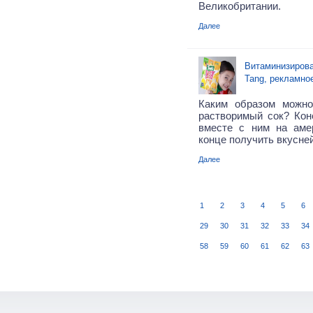
Великобритании.
Далее
Витаминизирова
Tang, рекламно
Каким образом можн
растворимый сок? Кон
вместе с ним на аме
конце получить вкусне
Далее
1
2
3
4
5
6
29
30
31
32
33
34
58
59
60
61
62
63