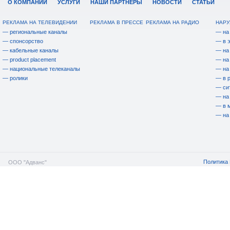
О КОМПАНИИ
УСЛУГИ
НАШИ ПАРТНЕРЫ
НОВОСТИ
СТАТЬИ
РЕКЛАМА НА ТЕЛЕВИДЕНИИ
РЕКЛАМА В ПРЕССЕ
РЕКЛАМА НА РАДИО
НАРУ
— региональные каналы
— на
— спонсорство
— в 
— кабельные каналы
— на
— product placement
— на
— национальные телеканалы
— на
— ролики
— в 
— си
— на
— в 
— на
Политика 
ООО "Адванс"