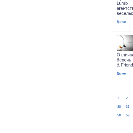
Lumix 
агент
веселых
Далее
Отличн
беречь 
& Frien
Далее
1
2
30
31
58
59