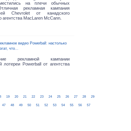
местились на плечи обычных
тличная рекламная кампания
лей Chevrolet от канадского
о агентства MacLaren McCann.
екламное видео Powerball: настолько
огат, что...
ение рекламной кампании
й лотереи Powerball от агентства
8
19
20
21
22
23
24
25
26
27
28
29
47
48
49
50
51
52
53
54
55
56
57