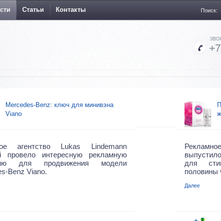
сти
Статьи
Контакты
Поиск:
Mercedes-Benz: ключ для минивэна
П
Viano
ж
ое агентство Lukas Lindemann
Рекламно
ki провело интересную рекламную
выпустил
нию для продвижения модели
для сти
s-Benz Viano.
половины 
Далее