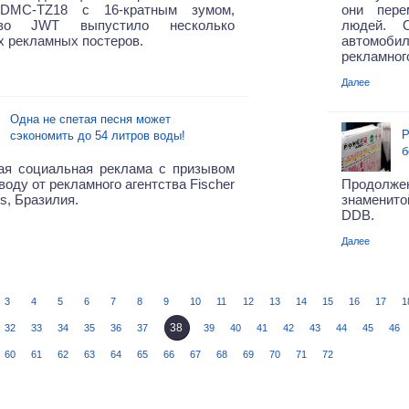
DMC-TZ18 с 16-кратным зумом,
они пере
ство JWT выпустило несколько
людей. О
 рекламных постеров.
автомоби
рекламног
Далее
Одна не спетая песня может
Р
сэкономить до 54 литров воды!
б
ая социальная реклама с призывом
воду от рекламного агентства Fischer
Продолж
ds, Бразилия.
знаменито
DDB.
Далее
3
4
5
6
7
8
9
10
11
12
13
14
15
16
17
1
38
32
33
34
35
36
37
39
40
41
42
43
44
45
46
60
61
62
63
64
65
66
67
68
69
70
71
72