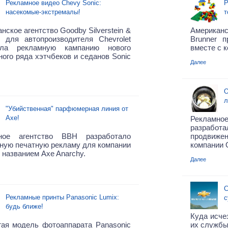
Рекламное видео Chevy Sonic:
Р
насекомые-экстремалы!
т
нское агентство Goodby Silverstein &
Американс
s для автопроизводителя Chevrolet
Brunner п
ила рекламную кампанию нового
вместе с к
ого ряда хэтчбеков и седанов Sonic
Далее
О
л
"Убийственная" парфюмерная линия от
Axe!
Рекламно
разрабо
ное агентство BBH разработало
продвиже
ную печатную рекламу для компании
компании 
 названием Axe Anarchy.
Далее
C
Рекламные принты Panasonic Lumix:
с
будь ближе!
Куда исче
гая модель фотоаппарата Panasonic
их службы