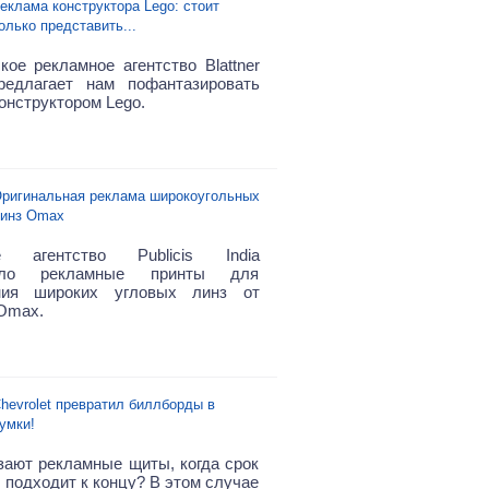
еклама конструктора Lego: стоит
олько представить...
кое рекламное агентство Blattner
редлагает нам пофантазировать
онструктором Lego.
ригинальная реклама широкоугольных
инз Omax
е агентство Publicis India
тало рекламные принты для
ния широких угловых линз от
Omax.
hevrolet превратил биллборды в
умки!
зают рекламные щиты, когда срок
 подходит к концу? В этом случае