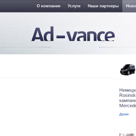
О компании
Услуги
Наши партнеры
Ново
Немецк
Rosins
кампа
Mercede
Далее