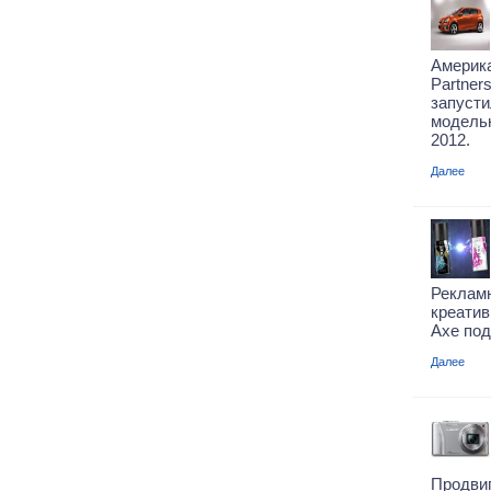
Америка
Partner
запуст
модельн
2012.
Далее
Реклам
креатив
Axe под
Далее
Продви