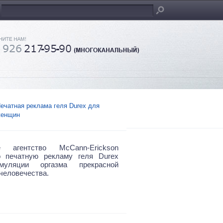
ечатная реклама геля Durex для
енщин
е агентство McCann-Erickson
о печатную рекламу геля Durex
муляции оргазма прекрасной
человечества.