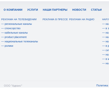
О КОМПАНИИ
УСЛУГИ
НАШИ ПАРТНЕРЫ
НОВОСТИ
СТАТЬИ
РЕКЛАМА НА ТЕЛЕВИДЕНИИ
РЕКЛАМА В ПРЕССЕ
РЕКЛАМА НА РАДИО
НАРУ
— региональные каналы
— на
— спонсорство
— в 
— кабельные каналы
— на
— product placement
— на
— национальные телеканалы
— на
— ролики
— в 
— си
— на
— в 
— на
Политика 
ООО "Адванс"