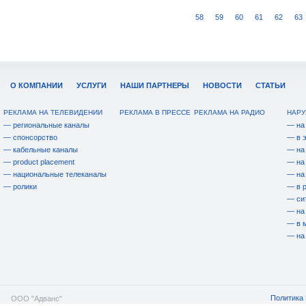
58
59
60
61
62
63
О КОМПАНИИ
УСЛУГИ
НАШИ ПАРТНЕРЫ
НОВОСТИ
СТАТЬИ
РЕКЛАМА НА ТЕЛЕВИДЕНИИ
РЕКЛАМА В ПРЕССЕ
РЕКЛАМА НА РАДИО
НАРУ
— региональные каналы
— на
— спонсорство
— в 
— кабельные каналы
— на
— product placement
— на
— национальные телеканалы
— на
— ролики
— в 
— си
— на
— в 
— на
Политика 
ООО "Адванс"