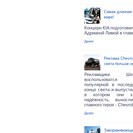
Самая длинная 
мире!
Концерн КIA подготовил
Адрианой Лимой в глав
Далее
Реклама Chevrol
света больше н
Рекламщики Ше
воспользов
популярной в после
конце света и выпусти
в котором они хо
надёжность, выносл
главного героя - Chevrol
Далее
Завораживающе