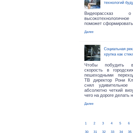
технологий буд
Видео
рассказ
высокотехнологичное
поможет сформировать
Далее
Социальная рек
хрупка как стек
Чтобы побудить в
скорость в городск
пешеходными перехо
ТВ директор
Рони
Кл
снял удивительное 
абсолютно четкий визу
чего на дороге делать н
Далее
1
2
3
4
5
6
30
31
32
33
34
35