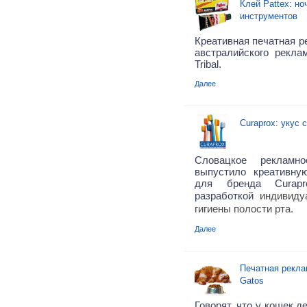
Клей Pattex: н
инструментов
Креативная печатная ре
австралийского рекла
Tribal.
Далее
Curaprox: укус 
Словацкое рекламно
выпустило креативну
для бренда Curapr
разработкой
индивиду
гигиены полости рта.
Далее
Печатная рекла
Gatos
Говорят, что у кошек д