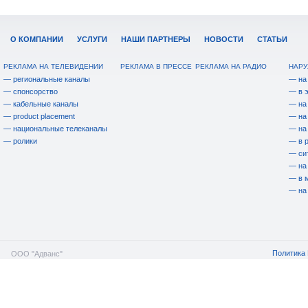
О КОМПАНИИ
УСЛУГИ
НАШИ ПАРТНЕРЫ
НОВОСТИ
СТАТЬИ
РЕКЛАМА НА ТЕЛЕВИДЕНИИ
РЕКЛАМА В ПРЕССЕ
РЕКЛАМА НА РАДИО
НАРУ
— региональные каналы
— на
— спонсорство
— в 
— кабельные каналы
— на
— product placement
— на
— национальные телеканалы
— на
— ролики
— в 
— си
— на
— в 
— на
Политика 
ООО "Адванс"