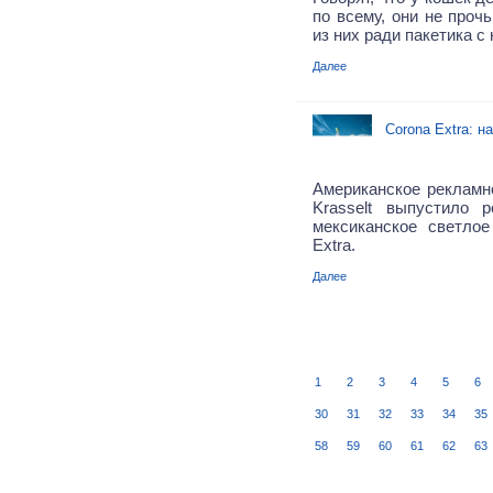
по всему, они не проч
из них ради пакетика с
Далее
Corona Extra: н
Американское рекламно
Krasselt выпустило 
мексиканское светло
Extra.
Далее
1
2
3
4
5
6
30
31
32
33
34
35
58
59
60
61
62
63