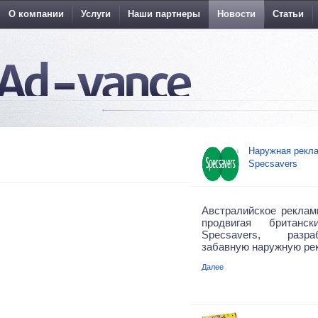
О компании
Услуги
Наши партнеры
Новости
Статьи
Наружная рекла
Specsavers
Австралийское рекламн
продвигая британс
Specsavers, разр
забавную наружную ре
Далее