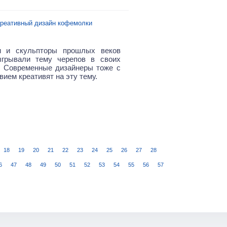
реативный дизайн кофемолки
и и скульпторы прошлых веков
ыгрывали тему черепов в своих
. Современные дизайнеры тоже с
ием креативят на эту тему.
18
19
20
21
22
23
24
25
26
27
28
6
47
48
49
50
51
52
53
54
55
56
57