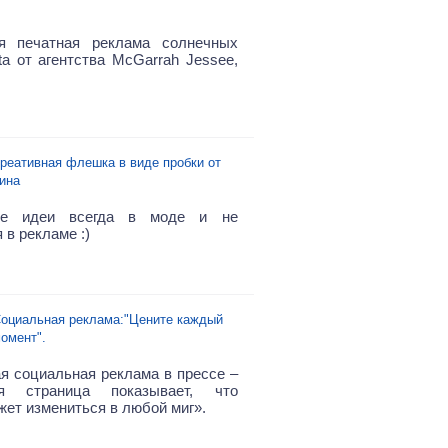
ая печатная реклама солнечных
ta от агентства McGarrah Jessee,
реативная флешка в виде пробки от
ина
ые идеи всегда в моде и не
 в рекламе :)
оциальная реклама:"Цените каждый
омент".
я социальная реклама в прессе –
ая страница показывает, что
жет измениться в любой миг».