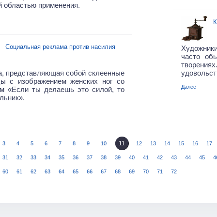
 областью применения.
К
Социальная реклама против насилия
Художник
часто об
творениях
а, представляющая собой склеенные
удовольств
цы с изображением женских ног со
Далее
ом «Если ты делаешь это силой, то
льник».
11
3
4
5
6
7
8
9
10
12
13
14
15
16
17
31
32
33
34
35
36
37
38
39
40
41
42
43
44
45
4
60
61
62
63
64
65
66
67
68
69
70
71
72