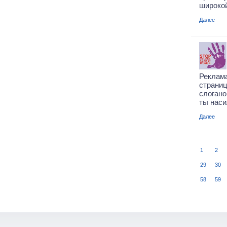
широкой
Далее
Реклам
страни
слоган
ты наси
Далее
1
2
29
30
58
59