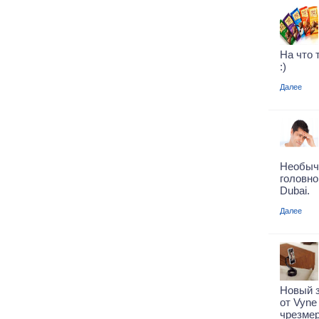
На что 
:)
Далее
Необыч
головн
Dubai.
Далее
Новый 
от Vyne
чрезме