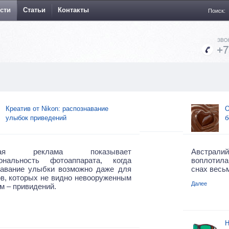
сти
Статьи
Контакты
Поиск:
Креатив от Nikon: распознавание
О
улыбок приведений
б
тная реклама показывает
Австралий
ональность фотоаппарата, когда
воплотил
навание улыбки возможно даже для
снах весь
в, которых не видно невооруженным
Далее
м – привидений.
Н