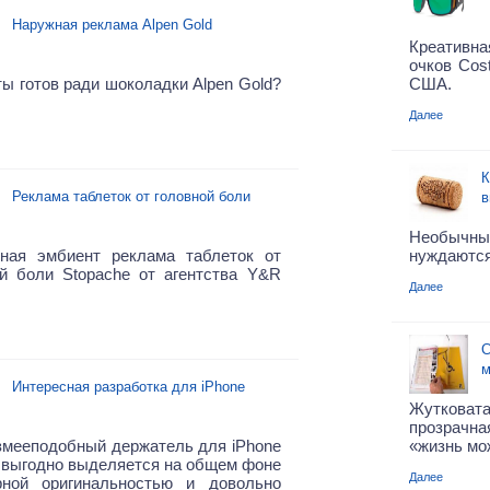
Наружная реклама Alpen Gold
Креативн
очков Cos
ты готов ради шоколадки Alpen Gold?
США.
Далее
К
Реклама таблеток от головной боли
в
Необычн
ная эмбиент реклама таблеток от
нуждаются
ой боли Stopache от агентства Y&R
Далее
C
м
Интересная разработка для iPhone
Жутковата
прозрачн
змееподобный держатель для iPhone
«жизнь мо
 выгодно выделяется на общем фоне
Далее
рной оригинальностью и довольно