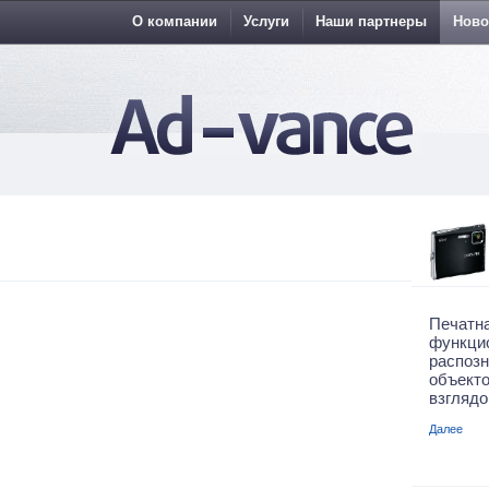
О компании
Услуги
Наши партнеры
Ново
Печа
функци
распоз
объекто
взглядо
Далее