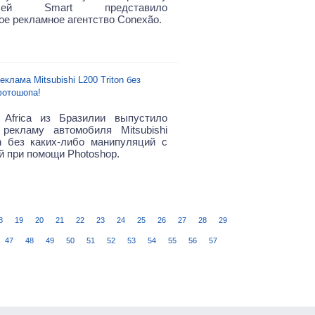
билей Smart представило
ое рекламное агентство Conexão.
еклама Mitsubishi L200 Triton без
отошопа!
 Africa из Бразилии выпустило
рекламу автомобиля Mitsubishi
on без каких-либо манипуляций с
й при помощи Photoshop.
8
19
20
21
22
23
24
25
26
27
28
29
47
48
49
50
51
52
53
54
55
56
57