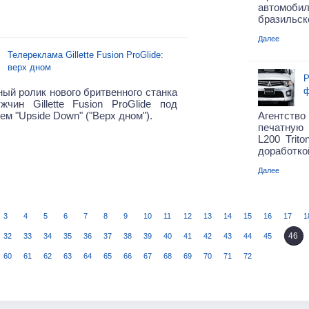
автомо
бразильск
Далее
Телереклама Gillette Fusion ProGlide:
верх дном
Р
ф
ый ролик нового бритвенного станка
жчин Gillette Fusion ProGlide под
ем "Upside Down" ("Верх дном").
Агентство
печатную 
L200 Trit
доработко
Далее
3
4
5
6
7
8
9
10
11
12
13
14
15
16
17
1
46
32
33
34
35
36
37
38
39
40
41
42
43
44
45
60
61
62
63
64
65
66
67
68
69
70
71
72