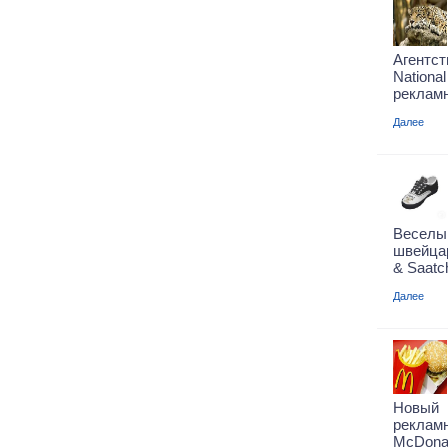
Агентс
Nationa
реклам
Далее
Веселы
швейцар
& Saatch
Далее
Новый 
рекла
McDonal