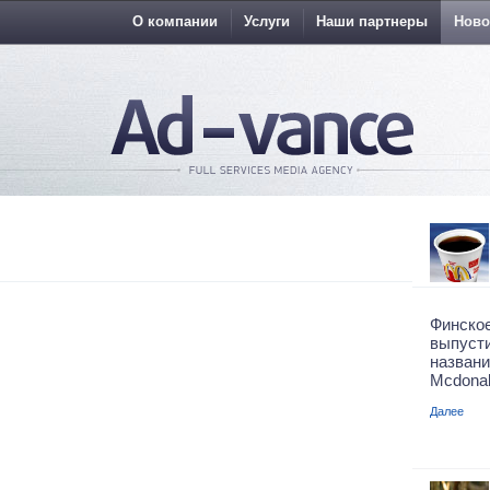
О компании
Услуги
Наши партнеры
Ново
Финское
выпус
назван
Mcdonal
Далее