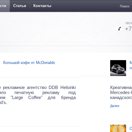
сти
Статьи
Контакты
Поиск:
Большой кофе от McDonalds
M
п
 рекламное агентство DDB Helsinki
Креативна
тило печатную рекламу под
Mercedes
ием "Large Coffee" для бренда
канадског
d's.
Далее
О