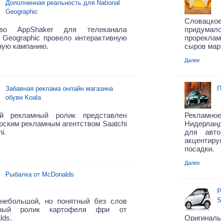
Дополненная реальность для National
Geographic
Словацко
тво AppShaker для телеканала
придум
l Geographic провело интерактивную
прореклам
ную кампанию.
сыров марк
Далее
Забавная реклама онлайн магазина
П
обуви Koala
й рекламный ролик представлен
Рекламн
ским рекламным агентством Saatchi
Нидерланд
i.
для авто
акцентир
посадки.
Далее
Рыбалка от McDonalds
Р
S
небольшой, но понятный без слов
мный ролик картофеля фри от
ds.
Оригин