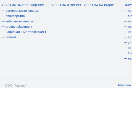
РЕКЛАМА НА ТЕЛЕВИДЕНИИ
РЕКЛАМА В ПРЕССЕ
РЕКЛАМА НА РАДИО
НАРУ
— региональные каналы
— на
— спонсорство
— в 
— кабельные каналы
— на
— product placement
— на
— национальные телеканалы
— на
— ролики
— в 
— си
— на
— в 
— на
Политика 
ООО "Адванс"