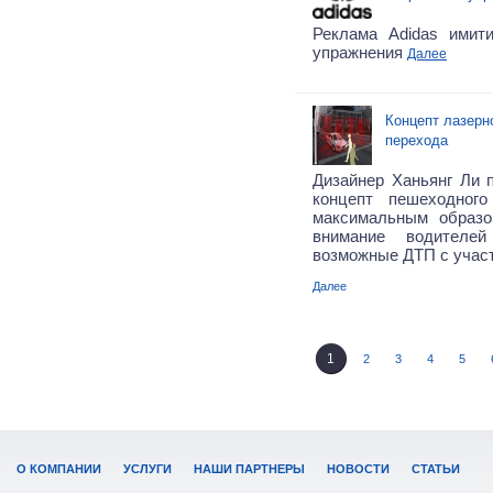
Реклама Adidas имит
упражнения
Далее
Концепт лазерн
перехода
Дизайнер Ханьянг Ли
концепт пешеходного
максимальным образо
внимание водителе
возможные ДТП с учас
Далее
1
2
3
4
5
О КОМПАНИИ
УСЛУГИ
НАШИ ПАРТНЕРЫ
НОВОСТИ
СТАТЬИ