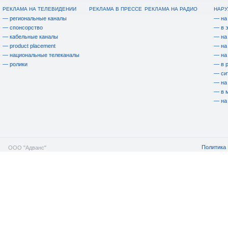
РЕКЛАМА НА ТЕЛЕВИДЕНИИ
РЕКЛАМА В ПРЕССЕ
РЕКЛАМА НА РАДИО
НАРУ
— региональные каналы
— на
— спонсорство
— в 
— кабельные каналы
— на
— product placement
— на
— национальные телеканалы
— на
— ролики
— в 
— си
— на
— в 
— на
Политика 
ООО "Адванс"