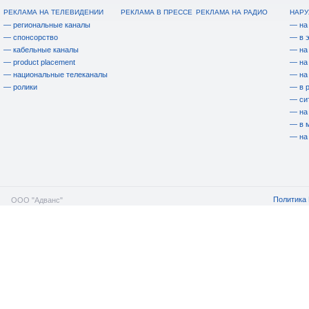
РЕКЛАМА НА ТЕЛЕВИДЕНИИ
РЕКЛАМА В ПРЕССЕ
РЕКЛАМА НА РАДИО
НАРУ
— региональные каналы
— на
— спонсорство
— в 
— кабельные каналы
— на
— product placement
— на
— национальные телеканалы
— на
— ролики
— в 
— си
— на
— в 
— на
Политика 
ООО "Адванс"