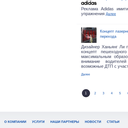
Реклама Adidas имит
упражнения
Далее
Концепт лазерн
перехода
Дизайнер Ханьянг Ли
концепт пешеходного
максимальным образо
внимание водителе
возможные ДТП с учас
Далее
1
2
3
4
5
О КОМПАНИИ
УСЛУГИ
НАШИ ПАРТНЕРЫ
НОВОСТИ
СТАТЬИ