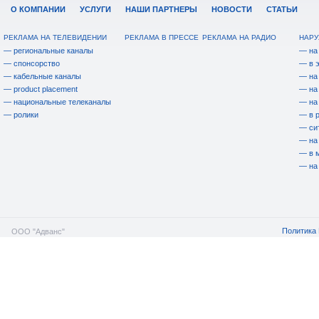
О КОМПАНИИ
УСЛУГИ
НАШИ ПАРТНЕРЫ
НОВОСТИ
СТАТЬИ
РЕКЛАМА НА ТЕЛЕВИДЕНИИ
РЕКЛАМА В ПРЕССЕ
РЕКЛАМА НА РАДИО
НАРУ
— региональные каналы
— на
— спонсорство
— в 
— кабельные каналы
— на
— product placement
— на
— национальные телеканалы
— на
— ролики
— в 
— си
— на
— в 
— на
Политика 
ООО "Адванс"