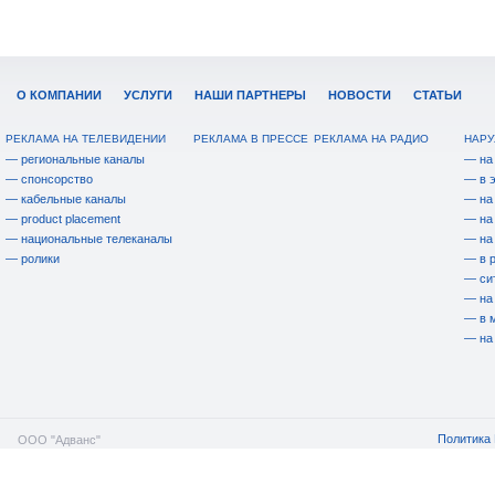
О КОМПАНИИ
УСЛУГИ
НАШИ ПАРТНЕРЫ
НОВОСТИ
СТАТЬИ
РЕКЛАМА НА ТЕЛЕВИДЕНИИ
РЕКЛАМА В ПРЕССЕ
РЕКЛАМА НА РАДИО
НАРУ
— региональные каналы
— на
— спонсорство
— в 
— кабельные каналы
— на
— product placement
— на
— национальные телеканалы
— на
— ролики
— в 
— си
— на
— в 
— на
Политика 
ООО "Адванс"