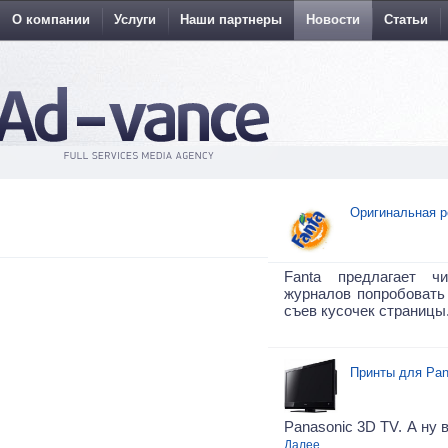
О компании
Услуги
Наши партнеры
Новости
Статьи
Оригинальная р
Fanta предлагает ч
журналов попробовать 
съев кусочек страницы
Принты для Pan
Panasonic 3D TV. А ну 
Далее