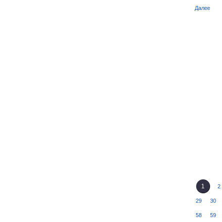
Далее
1
2
29
30
58
59