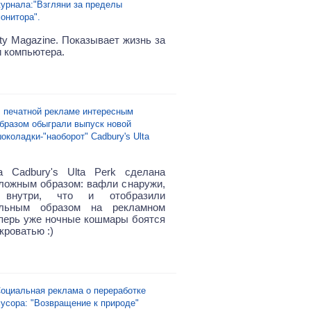
урнала:"Взгляни за пределы
онитора".
ty Magazine
. Показывает жизнь за
 компьютера.
 печатной рекламе интересным
бразом обыграли выпуск новой
околадки-"наоборот" Cadbury's Ulta
а Cadbury's Ulta Perk сделана
ложным образом: вафли снаружи,
 внутри, что и отобразили
альным образом на рекламном
еперь уже ночные кошмары боятся
кроватью :)
оциальная реклама о переработке
усора: "Возвращение к природе"