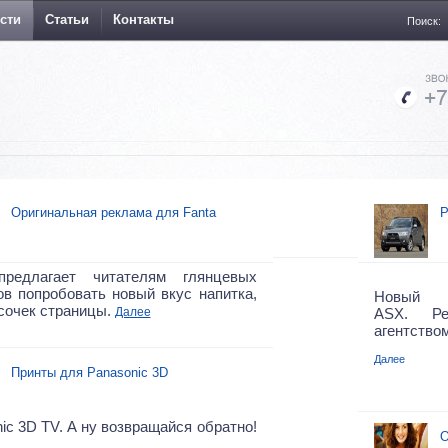
сти
Статьи
Контакты
Поиск:
Оригинальная реклама для Fanta
Р
предлагает читателям глянцевых
в попробовать новый вкус напитка,
Новый п
сочек страницы.
Далее
ASX. Ре
агентством 
Далее
Принты для Panasonic 3D
ic 3D TV. А ну возвращайся обратно!
О