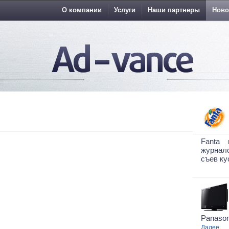
О компании
Услуги
Наши партнеры
Ново
Fanta 
журнало
съев ку
Panason
Далее