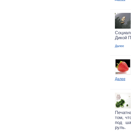
Социал
Дикой 
Далее
Далее
Печатна
том, чт
под ша
руль.