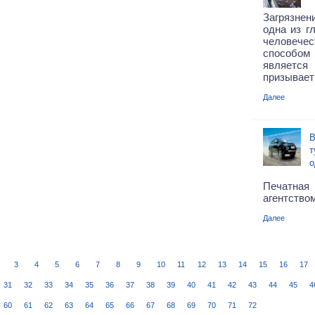
Загрязнен
одна из г
человече
способом
является 
призывает
Далее
В
т
о
Печатн
агентством
Далее
3
4
5
6
7
8
9
10
11
12
13
14
15
16
17
31
32
33
34
35
36
37
38
39
40
41
42
43
44
45
4
60
61
62
63
64
65
66
67
68
69
70
71
72