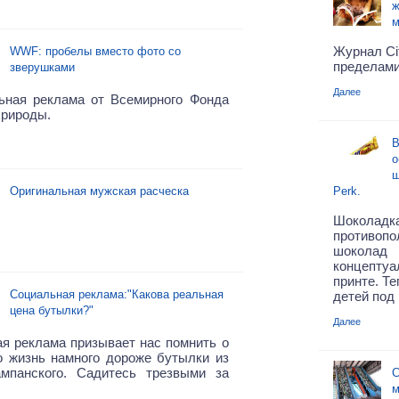
ж
м
Журнал Ci
WWF: пробелы вместо фото со
пределами
зверушками
Далее
ьная реклама от Всемирного Фонда
Природы.
В
о
ш
Оригинальная мужская расческа
Perk.
Шоколадк
противопо
шоколад
концепту
принте. Т
Социальная реклама:"Какова реальная
детей под 
цена бутылки?"
Далее
я реклама призывает нас помнить о
о жизнь намного дороже бутылки из
мпанского. Садитесь трезвыми за
С
м