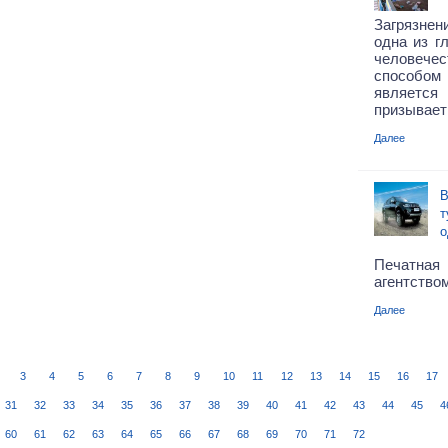
Загрязнен
одна из г
человече
способом
является 
призывает
Далее
В
т
о
Печатн
агентством
Далее
3
4
5
6
7
8
9
10
11
12
13
14
15
16
17
31
32
33
34
35
36
37
38
39
40
41
42
43
44
45
4
60
61
62
63
64
65
66
67
68
69
70
71
72