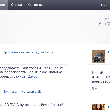
сти
Статьи
Контакты
Поиск:
Оригинальная реклама для Fanta
Р
предлагает читателям глянцевых
в попробовать новый вкус напитка,
Новый п
сочек страницы.
Далее
ASX. Ре
агентством 
Далее
Принты для Panasonic 3D
ic 3D TV. А ну возвращайся обратно!
О