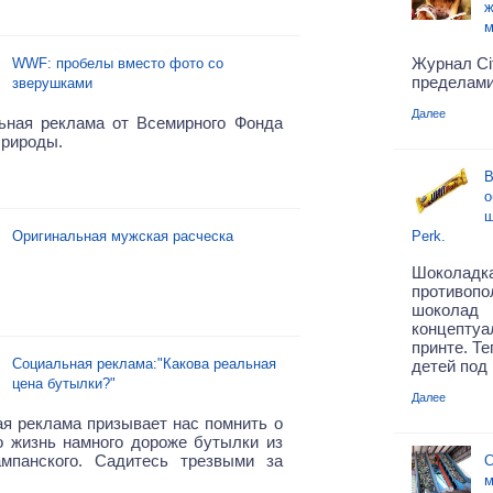
ж
м
Журнал Ci
WWF: пробелы вместо фото со
пределами
зверушками
Далее
ьная реклама от Всемирного Фонда
Природы.
В
о
ш
Оригинальная мужская расческа
Perk.
Шоколадк
противопо
шоколад
концепту
принте. Т
Социальная реклама:"Какова реальная
детей под 
цена бутылки?"
Далее
я реклама призывает нас помнить о
о жизнь намного дороже бутылки из
мпанского. Садитесь трезвыми за
С
м