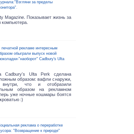
урнала:"Взгляни за пределы
онитора".
ty Magazine
. Показывает жизнь за
 компьютера.
 печатной рекламе интересным
бразом обыграли выпуск новой
околадки-"наоборот" Cadbury's Ulta
а Cadbury's Ulta Perk сделана
ложным образом: вафли снаружи,
 внутри, что и отобразили
альным образом на рекламном
еперь уже ночные кошмары боятся
кроватью :)
оциальная реклама о переработке
усора: "Возвращение к природе"