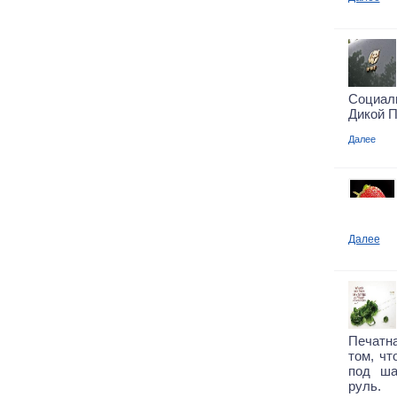
Социал
Дикой 
Далее
Далее
Печатна
том, чт
под ша
руль.