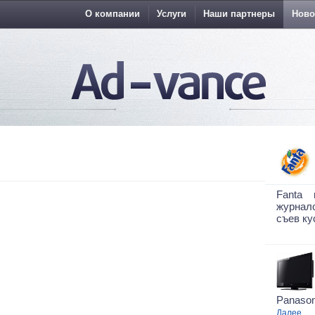
О компании
Услуги
Наши партнеры
Ново
Fanta 
журнало
съев ку
Panason
Далее