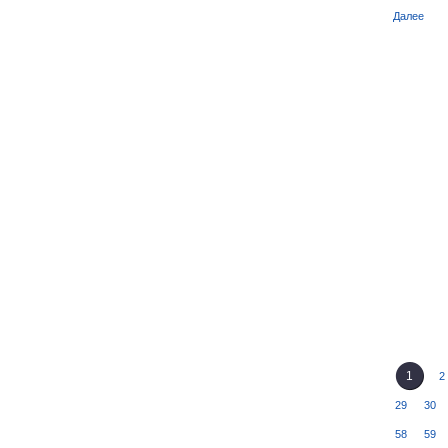
Далее
1
2
29
30
58
59