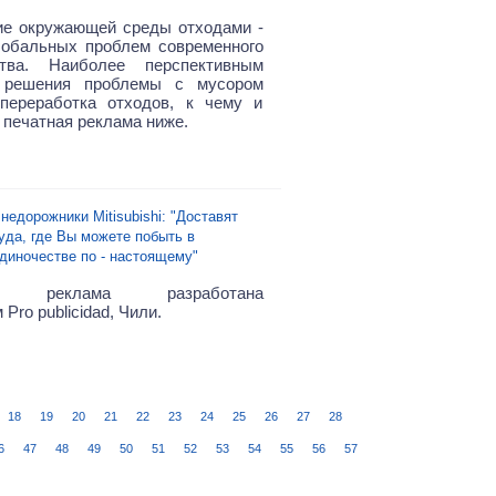
ие окружающей среды отходами -
лобальных проблем современного
ства. Наиболее перспективным
 решения проблемы с мусором
переработка отходов, к чему и
 печатная реклама ниже.
недорожники Mitisubishi: "Доставят
уда, где Вы можете побыть в
диночестве по - настоящему"
ая реклама разработана
 Pro publicidad, Чили.
18
19
20
21
22
23
24
25
26
27
28
6
47
48
49
50
51
52
53
54
55
56
57