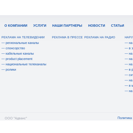
О КОМПАНИИ
УСЛУГИ
НАШИ ПАРТНЕРЫ
НОВОСТИ
СТАТЬИ
РЕКЛАМА НА ТЕЛЕВИДЕНИИ
РЕКЛАМА В ПРЕССЕ
РЕКЛАМА НА РАДИО
НАРУ
— региональные каналы
— на
— спонсорство
— в 
— кабельные каналы
— на
— product placement
— на
— национальные телеканалы
— на
— ролики
— в 
— си
— на
— в 
— на
Политика 
ООО "Адванс"