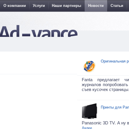
О компании
Услуги
Наши партнеры
Новости
Статьи
Оригинальная р
Fanta предлагает ч
журналов попробовать 
съев кусочек страницы
Принты для Pan
Panasonic 3D TV. А ну 
Далее