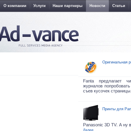
О компании
Услуги
Наши партнеры
Новости
Статьи
Оригинальная р
Fanta предлагает ч
журналов попробовать 
съев кусочек страницы
Принты для Pan
Panasonic 3D TV. А ну 
Далее