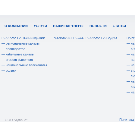
О КОМПАНИИ
УСЛУГИ
НАШИ ПАРТНЕРЫ
НОВОСТИ
СТАТЬИ
РЕКЛАМА НА ТЕЛЕВИДЕНИИ
РЕКЛАМА В ПРЕССЕ
РЕКЛАМА НА РАДИО
НАРУ
— региональные каналы
— на
— спонсорство
— в 
— кабельные каналы
— на
— product placement
— на
— национальные телеканалы
— на
— ролики
— в 
— си
— на
— в 
— на
Политика 
ООО "Адванс"