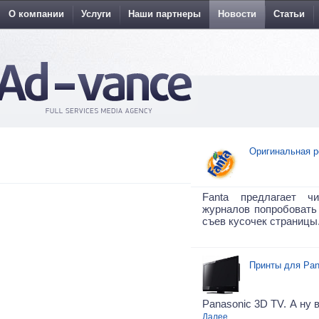
О компании
Услуги
Наши партнеры
Новости
Статьи
Оригинальная р
Fanta предлагает ч
журналов попробовать 
съев кусочек страницы
Принты для Pan
Panasonic 3D TV. А ну 
Далее