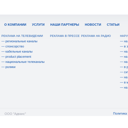
О КОМПАНИИ
УСЛУГИ
НАШИ ПАРТНЕРЫ
НОВОСТИ
СТАТЬИ
РЕКЛАМА НА ТЕЛЕВИДЕНИИ
РЕКЛАМА В ПРЕССЕ
РЕКЛАМА НА РАДИО
НАРУ
— региональные каналы
— на
— спонсорство
— в 
— кабельные каналы
— на
— product placement
— на
— национальные телеканалы
— на
— ролики
— в 
— си
— на
— в 
— на
Политика 
ООО "Адванс"