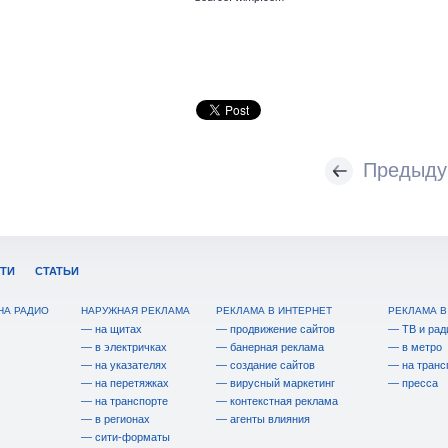
Предыду
ТИ
СТАТЬИ
НА РАДИО
НАРУЖНАЯ РЕКЛАМА
РЕКЛАМА В ИНТЕРНЕТ
РЕКЛАМА В
— на щитах
— продвижение сайтов
— ТВ и рад
— в электричках
— банерная реклама
— в метро
— на указателях
— создание сайтов
— на транс
— на перетяжках
— вирусный маркетинг
— пресса
— на транспорте
— контекстная реклама
— в регионах
— агенты влияния
— сити-форматы