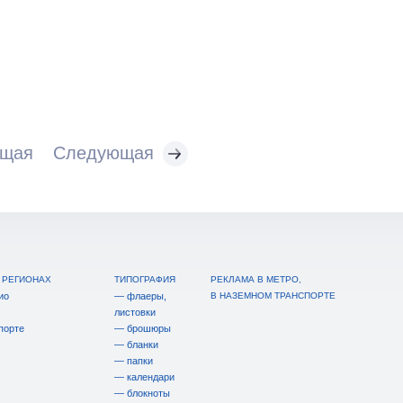
щая
Cледующая
 РЕГИОНАХ
ТИПОГРАФИЯ
РЕКЛАМА В МЕТРО,
ио
— флаеры,
В НАЗЕМНОМ ТРАНСПОРТЕ
листовки
порте
— брошюры
— бланки
— папки
— календари
— блокноты