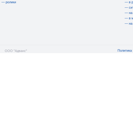
— ролики
— в 
— си
— на
— в 
— на
Политика 
ООО "Адванс"