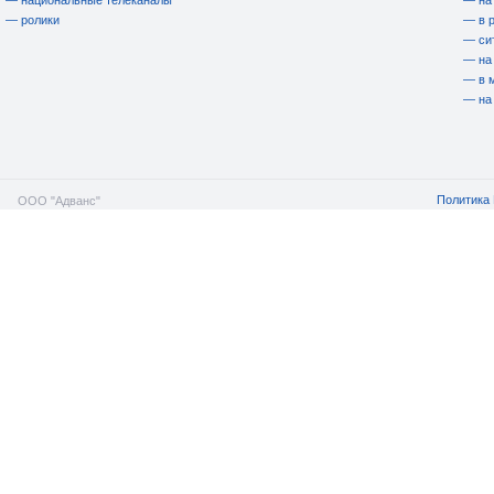
— национальные телеканалы
— на
— ролики
— в 
— си
— на
— в 
— на
Политика 
ООО "Адванс"