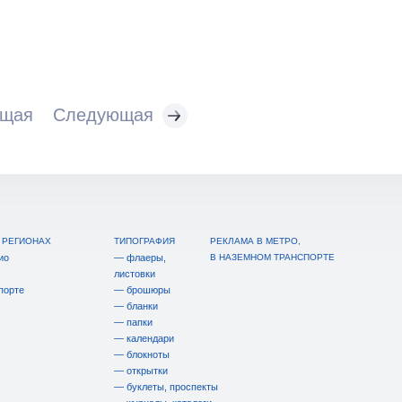
щая
Cледующая
 РЕГИОНАХ
ТИПОГРАФИЯ
РЕКЛАМА В МЕТРО,
ио
— флаеры,
В НАЗЕМНОМ ТРАНСПОРТЕ
листовки
порте
— брошюры
— бланки
— папки
— календари
— блокноты
— открытки
— буклеты, проспекты