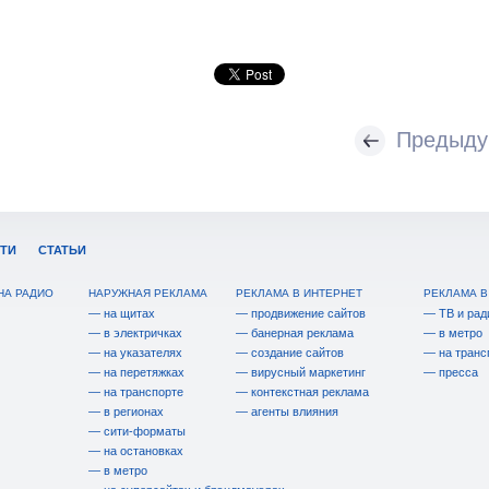
Предыду
ТИ
СТАТЬИ
НА РАДИО
НАРУЖНАЯ РЕКЛАМА
РЕКЛАМА В ИНТЕРНЕТ
РЕКЛАМА В
— на щитах
— продвижение сайтов
— ТВ и рад
— в электричках
— банерная реклама
— в метро
— на указателях
— создание сайтов
— на транс
— на перетяжках
— вирусный маркетинг
— пресса
— на транспорте
— контекстная реклама
— в регионах
— агенты влияния
— сити-форматы
— на остановках
— в метро