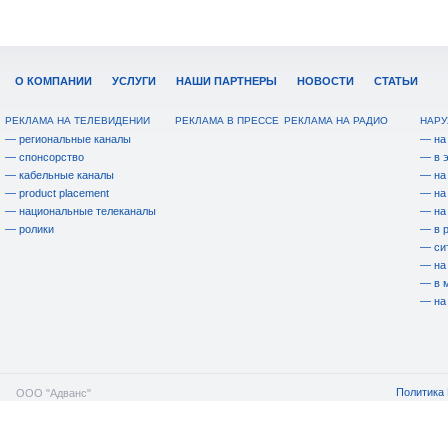
О КОМПАНИИ
УСЛУГИ
НАШИ ПАРТНЕРЫ
НОВОСТИ
СТАТЬИ
РЕКЛАМА НА ТЕЛЕВИДЕНИИ
РЕКЛАМА В ПРЕССЕ
РЕКЛАМА НА РАДИО
НАРУ
— региональные каналы
— на
— спонсорство
— в 
— кабельные каналы
— на
— product placement
— на
— национальные телеканалы
— на
— ролики
— в 
— си
— на
— в 
— на
Политика 
ООО "Адванс"