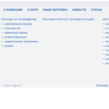
О КОМПАНИИ
УСЛУГИ
НАШИ ПАРТНЕРЫ
НОВОСТИ
СТАТЬИ
РЕКЛАМА НА ТЕЛЕВИДЕНИИ
РЕКЛАМА В ПРЕССЕ
РЕКЛАМА НА РАДИО
НАРУ
— региональные каналы
— на
— спонсорство
— в 
— кабельные каналы
— на
— product placement
— на
— национальные телеканалы
— на
— ролики
— в 
— си
— на
— в 
— на
Политика 
ООО "Адванс"