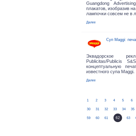
Guangdong Advertisi
плакатов, изобразив н
лампочки совсем не в 
Далее
Суп Maggi: печ
Эквадорское рекл
Publicitas/Publicis 
концептуальную печ
известного супа Maggi.
Далее
1
2
3
4
5
6
30
31
32
33
34
35
62
59
60
61
63