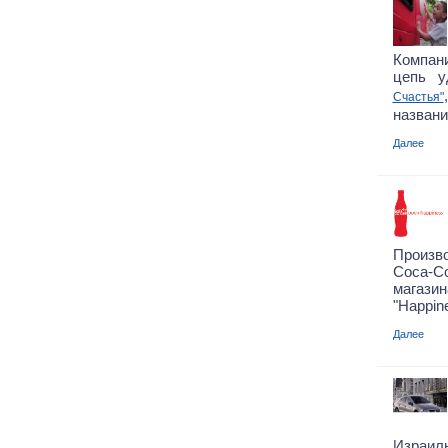
Компан
цепь у
Счастья"
названи
Далее
Произв
Coca-C
магази
"Happine
Далее
Израиль