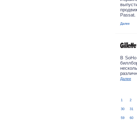
выпуст
продв
Passat.
Далее
В SoHo
биллбо
нескол
различн
Далее
1
2
30
31
59
60