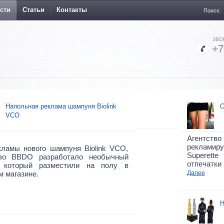
сти
Статьи
Контакты
Поиск:
Напольная реклама шампуня Biolink
О
VCO
Агентство
реклами
кламы нового шампуня Biolink VCO,
Superette
тво BBDO разработало необычный
отпечатки
, который разместили на полу в
 магазине.
Далее
Н