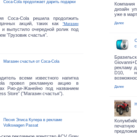
Coca-Cola продолжает дарить подарки
Компания
дизайн уп
уже в март
ия Coca-Cola решила продолжить
дачных акций, таких как
Далее
"Магазин
, и выпустило очередной ролик под
ем "Грузовик счастья".
C
с
Бразиль
Магазин счастья от Coca-Cola
Giovanni+
рекламу д
D10, н
одитель всеми известного напитка
возможнос
ola провел рекламную акцию в
Далее
нах Рио-де-Жанейно под названием
ss Store" ("Магазин счастья").
H
Песня Элиса Купера в рекламе
Колумбий
Volkswagen Passat
печатную
предложив
ское рекламное агентство ACV Grey