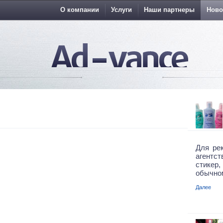
О компании
Услуги
Наши партнеры
Ново
Для ре
агентс
стикер
обычном
Далее