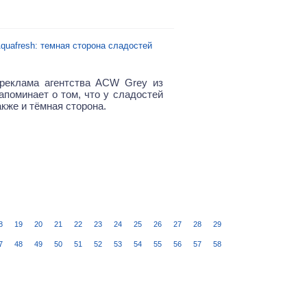
quafresh: темная сторона сладостей
реклама агентства ACW Grey из
апоминает о том, что у сладостей
кже и тёмная сторона.
8
19
20
21
22
23
24
25
26
27
28
29
7
48
49
50
51
52
53
54
55
56
57
58