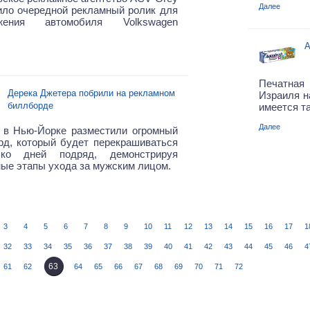
Далее
ило очередной рекламный ролик для
ижения автомобиля Volkswagen
A
Печатная 
Дерека Джетера побрили на рекламном
Израиля н
биллборде
имеется та
Далее
 в Нью-Йорке разместили огромный
рд, который будет перекрашиваться
ько дней подряд, демонстрируя
ые этапы ухода за мужским лицом.
3
4
5
6
7
8
9
10
11
12
13
14
15
16
17
1
32
33
34
35
36
37
38
39
40
41
42
43
44
45
46
4
63
61
62
64
65
66
67
68
69
70
71
72