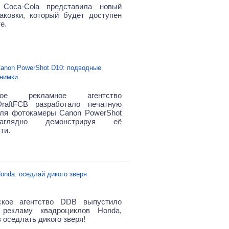
 Coca-Cola представила новый
аковки, который будет доступен
е.
anon PowerShot D10: подводные
нимки
ское рекламное агентство
DraftFCB разработало печатную
ля фотокамеры Canon PowerShot
аглядно демонстрируя её
ти.
onda: оседлай дикого зверя
ское агентство DDB выпустило
 рекламу квадроциклов Honda,
 оседлать дикого зверя!