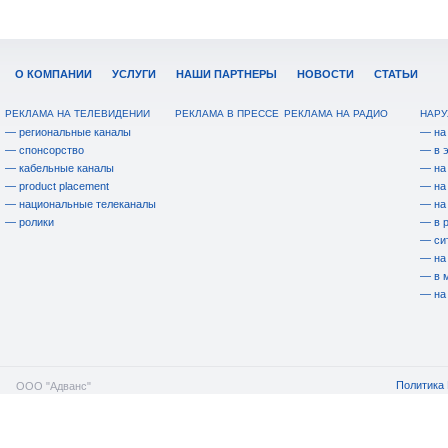
О КОМПАНИИ
УСЛУГИ
НАШИ ПАРТНЕРЫ
НОВОСТИ
СТАТЬИ
РЕКЛАМА НА ТЕЛЕВИДЕНИИ
РЕКЛАМА В ПРЕССЕ
РЕКЛАМА НА РАДИО
НАРУ
— региональные каналы
— на
— спонсорство
— в 
— кабельные каналы
— на
— product placement
— на
— национальные телеканалы
— на
— ролики
— в 
— си
— на
— в 
— на
Политика 
ООО "Адванс"