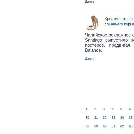
Далее
Креативные ре
собачьего корма
Чилийское рекламное а
Santiago выпустило 
постеров, продвигая
Balance.
Далее
1
2
3
4
5
6
30
31
32
33
34
35
58
59
60
61
62
63