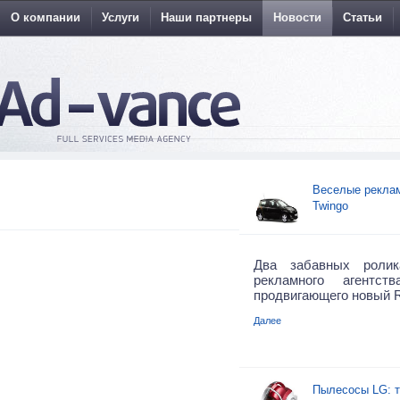
О компании
Услуги
Наши партнеры
Новости
Статьи
Веселые реклам
Twingo
Два забавных ролик
рекламного агентств
продвигающего новый R
Далее
Пылесосы LG: 