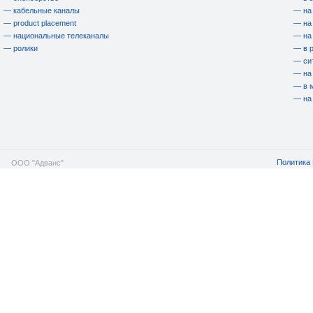
— кабельные каналы
— на
— product placement
— на
— национальные телеканалы
— на
— ролики
— в 
— си
— на
— в 
— на
Политика 
ООО "Адванс"