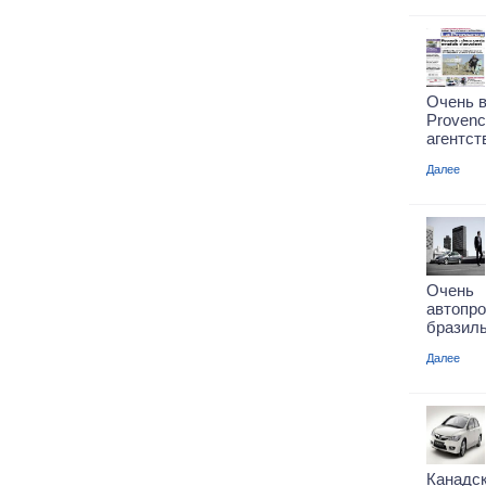
Очень в
Proven
агентств
Далее
Очень
автопр
бразиль
Далее
Канадс