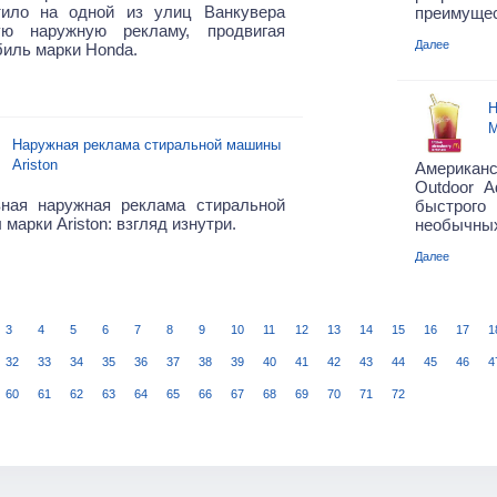
тило на одной из улиц Ванкувера
преимущес
ую наружную рекламу, продвигая
Далее
иль марки Honda.
Н
M
Наружная реклама стиральной машины
Ariston
Американс
Outdoor A
вная наружная реклама стиральной
быстрого
марки Ariston: взгляд изнутри.
необычных
Далее
3
4
5
6
7
8
9
10
11
12
13
14
15
16
17
1
32
33
34
35
36
37
38
39
40
41
42
43
44
45
46
4
60
61
62
63
64
65
66
67
68
69
70
71
72