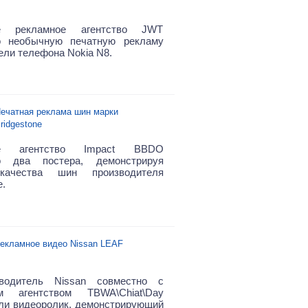
ое рекламное агентство JWT
о необычную печатную рекламу
ели телефона Nokia N8.
ечатная реклама шин марки
ridgestone
ое агентство Impact BBDO
о два постера, демонстрируя
качества шин производителя
e.
екламное видео Nissan LEAF
зводитель Nissan совместно с
м агентством TBWA\Chiat\Day
ли видеоролик, демонстрирующий