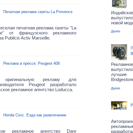
Печатная реклама газеты La Provence
Индийск
выпустил
новой мод
еселая печатная реклама газеты "La
Далее
ce" от французского рекламного
а Publicis Activ Marseille.
П
B
Реклама в прессе: Peugeot 408
Рекламн
выпустил
лучшие 
 оригинальную рекламу для
Bridgeston
оизводителя Peugeot разработало
Далее
ское рекламное агентство Loducca.
Р
Honda Civic. Езда как развлечение
Автопрои
рекламны
кое рекламное агентство Dare
разработа