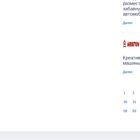
размес
забавн
автомоб
Далее
Креати
машины 
Далее
1
2
30
31
58
59