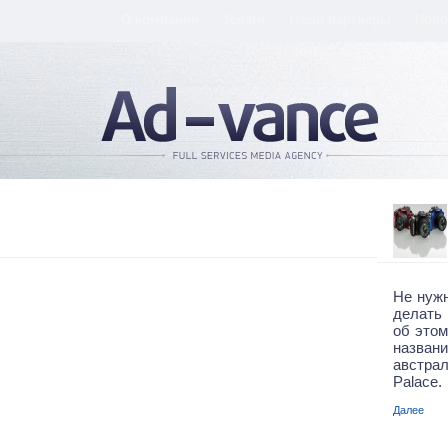
О компании
Услуги
Наши партнеры
Ново
Не нуж
делать
об этом
назван
австра
Palace.
Далее