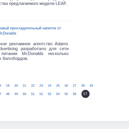
тва предлагаемого модели LEAF.
овый прохладительный напиток от
cDonalds
кое рекламное агентство Adams
dvertising разработало для сети
 питания McDonalds
несколько
 биллбордов.
8
19
20
21
22
23
24
25
26
27
28
29
57
7
48
49
50
51
52
53
54
55
56