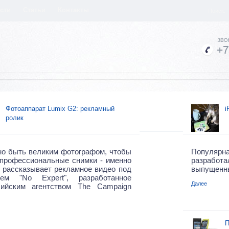
сти
Статьи
Контакты
Поиск:
Фотоаппарат Lumix G2: рекламный
i
ролик
но быть великим фотографом, чтобы
Популярна
 профессиональные снимки - именно
разработ
 рассказывает рекламное видео под
выпущенны
ием "No Expert", разработанное
Далее
лийским агентством The Campaign
П