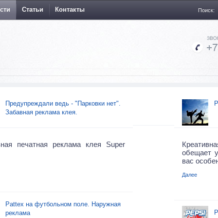
сти
Статьи
Контакты
Поиск:
Предупреждали ведь - "Парковки нет".
Р
Забавная реклама клея.
вная печатная реклама клея Super
Креативна
обещает у
вас особе
Далее
Pattex на футбольном поле. Наружная
Р
реклама