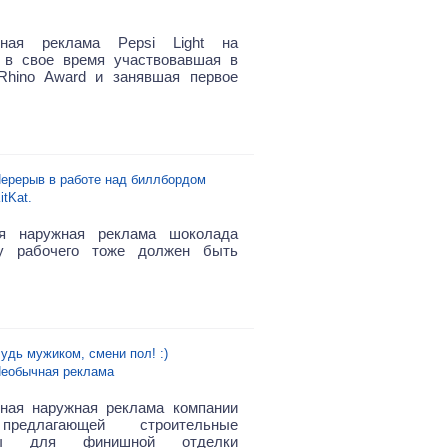
ьная реклама Pepsi Light на
, в свое время участвовавшая в
Rhino Award и занявшая первое
ерерыв в работе над биллбордом
itKat.
ая наружная реклама шоколада
 у рабочего тоже должен быть
удь мужиком, смени пол! :)
еобычная реклама
ная наружная реклама компании
предлагающей строительные
лы для финишной отделки