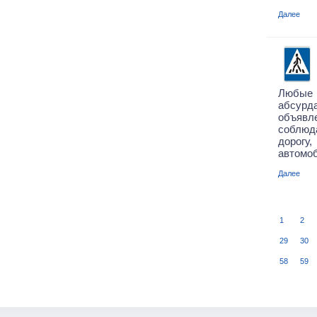
Далее
Любые 
абсурда
объявл
соблю
дорогу,
автомоб
Далее
1
2
29
30
58
59