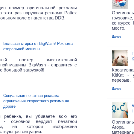
ин пример оригинальной рекламы
а этот раз наружная реклама Pattex
Оригинал
ольном поле от агентства DDB.
грузовике
конкурсе 
место.
Далее
Большая стирка от BigWash! Реклама
стиральной машины
П
K
мный постер вместительной
ьной машины BigWash - справится с
е большой загрузкой!
Креативн
KitKat -
перерыв.
Далее
Социальная печатная реклама
ограничения скоростного режима на
Б
дороге
Н
я ребенка, вы убиваете всю его
 - основной вердикт печатной
Оригиналь
мы, на которой изображена
Агора, 
ствующая ситуация.
материа