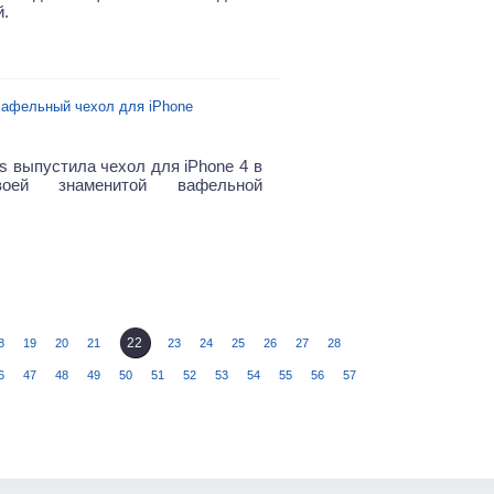
.
афельный чехол для iPhone
s выпустила чехол для iPhone 4 в
оей знаменитой вафельной
22
8
19
20
21
23
24
25
26
27
28
6
47
48
49
50
51
52
53
54
55
56
57