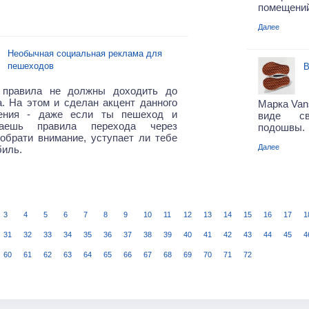
помещений
Далее
Необычная социальная реклама для
пешеходов
В
правила не должны доходить до
. На этом и сделан акцент данного
Марка Van
ения - даже если ты пешеход и
виде св
даешь правила перехода через
подошвы.
 обрати внимание, уступает ли тебе
Далее
иль.
3
4
5
6
7
8
9
10
11
12
13
14
15
16
17
1
31
32
33
34
35
36
37
38
39
40
41
42
43
44
45
4
60
61
62
63
64
65
66
67
68
69
70
71
72