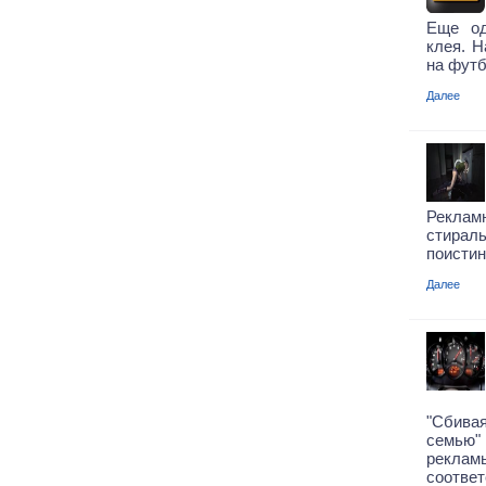
Еще од
клея. Н
на футб
Далее
Рекла
стирал
поистин
Далее
"Сбива
семью"
рекла
соответ