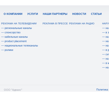
О КОМПАНИИ
УСЛУГИ
НАШИ ПАРТНЕРЫ
НОВОСТИ
СТАТЬИ
РЕКЛАМА НА ТЕЛЕВИДЕНИИ
РЕКЛАМА В ПРЕССЕ
РЕКЛАМА НА РАДИО
НАРУ
— региональные каналы
— на
— спонсорство
— в 
— кабельные каналы
— на
— product placement
— на
— национальные телеканалы
— на
— ролики
— в 
— си
— на
— в 
— на
Политика 
ООО "Адванс"