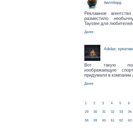
биллборд
Рекламное агентств
разместило необыч
Taystee для любителей 
Далее
Adidas: креатив
Вот такую поле
изображающую спорт
придумали в компании 
Далее
1
2
3
4
5
6
29
30
31
32
33
34
58
59
60
61
62
63