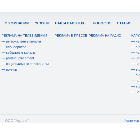
О КОМПАНИИ
УСЛУГИ
НАШИ ПАРТНЕРЫ
НОВОСТИ
СТАТЬИ
РЕКЛАМА НА ТЕЛЕВИДЕНИИ
РЕКЛАМА В ПРЕССЕ
РЕКЛАМА НА РАДИО
НАРУ
— региональные каналы
— на
— спонсорство
— в 
— кабельные каналы
— на
— product placement
— на
— национальные телеканалы
— на
— ролики
— в 
— си
— на
— в 
— на
Политика 
ООО "Адванс"