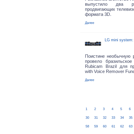
выпустило два ре
продвигающих телевиз
формата 3D.
Далее
LG mini system:
Поистине необычную 
провело бразильское
Rubicam Brazil для п
with Voice Remover Func
Далее
1
2
3
4
5
6
30
31
32
33
34
35
58
59
60
61
62
63