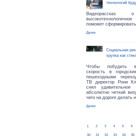
технологий буд
Видео
рассказ
высокотехнологичное
поможет сформировать
Далее
Социальная рек
хрупка как стек
Чтобы побудить в
скорость в городск
пешеходными перехо
ТВ директор
Рони
Кл
снял удивительное 
абсолютно четкий визу
чего на дороге делать н
Далее
1
2
3
4
5
6
30
31
32
33
34
35