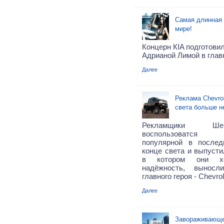
Самая длинная 
мире!
Концерн КIA подготовил
Адрианой Лимой в глав
Далее
Реклама Chevrol
света больше н
Рекламщики Ше
воспользов
популярной в после
конце света и выпусти
в котором они хо
надёжность, выносл
главного героя - Chevrol
Далее
Завораживающе