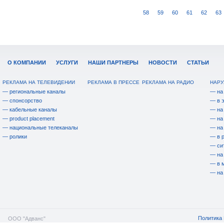
58
59
60
61
62
63
О КОМПАНИИ
УСЛУГИ
НАШИ ПАРТНЕРЫ
НОВОСТИ
СТАТЬИ
РЕКЛАМА НА ТЕЛЕВИДЕНИИ
РЕКЛАМА В ПРЕССЕ
РЕКЛАМА НА РАДИО
НАРУ
— региональные каналы
— на
— спонсорство
— в 
— кабельные каналы
— на
— product placement
— на
— национальные телеканалы
— на
— ролики
— в 
— си
— на
— в 
— на
Политика 
ООО "Адванс"