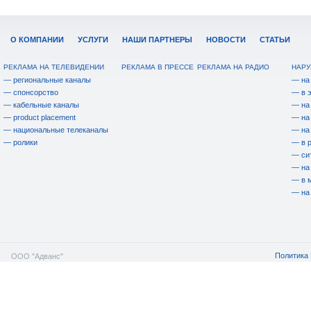
О КОМПАНИИ
УСЛУГИ
НАШИ ПАРТНЕРЫ
НОВОСТИ
СТАТЬИ
РЕКЛАМА НА ТЕЛЕВИДЕНИИ
РЕКЛАМА В ПРЕССЕ
РЕКЛАМА НА РАДИО
НАРУ
— региональные каналы
— на
— спонсорство
— в 
— кабельные каналы
— на
— product placement
— на
— национальные телеканалы
— на
— ролики
— в 
— си
— на
— в 
— на
Политика 
ООО "Адванс"