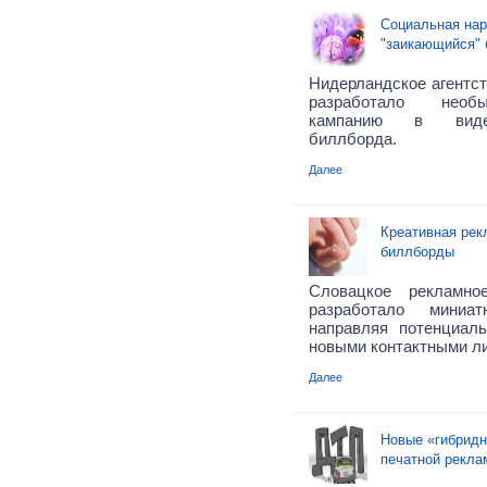
Социальная нар
"заикающийся"
Нидерландское агентст
разработало необ
кампанию в виде
биллборда.
Далее
Креативная рек
биллборды
Словацкое рекламно
разработало миниа
направляя потенциал
новыми контактными лин
Далее
Новые «гибридн
печатной рекла