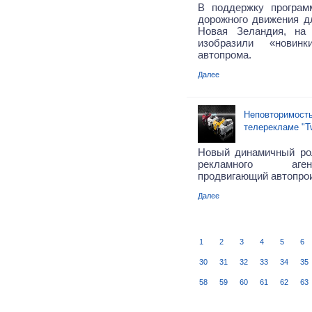
В поддержку програм
дорожного движения дл
Новая Зеландия, на
изобразили «новинк
автопрома.
Далее
Неповторимость
телерекламе "T
Новый динамичный ро
рекламного аген
продвигающий автопро
Далее
1
2
3
4
5
6
30
31
32
33
34
35
58
59
60
61
62
63