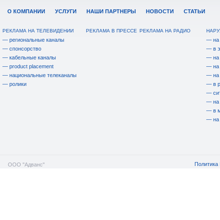
О КОМПАНИИ
УСЛУГИ
НАШИ ПАРТНЕРЫ
НОВОСТИ
СТАТЬИ
РЕКЛАМА НА ТЕЛЕВИДЕНИИ
РЕКЛАМА В ПРЕССЕ
РЕКЛАМА НА РАДИО
НАРУ
— региональные каналы
— на
— спонсорство
— в 
— кабельные каналы
— на
— product placement
— на
— национальные телеканалы
— на
— ролики
— в 
— си
— на
— в 
— на
Политика 
ООО "Адванс"