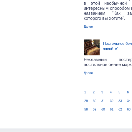
в этой необычной и
интересным способом п
названием "Как за
которого вы хотите".
Далее
Постельное бель
заснёте"
Рекламный посте
постельное бельё марки
Далее
1
2
3
4
5
6
29
30
31
32
33
34
58
59
60
61
62
63